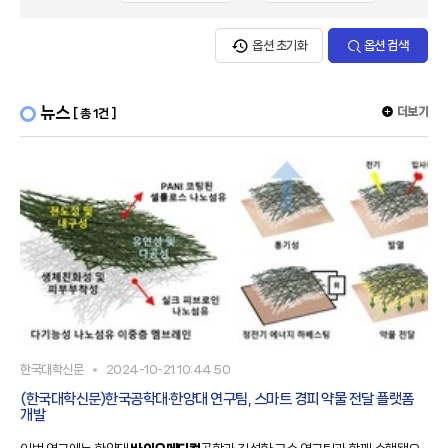
옵션 초기화
옵션 검색
뉴스
더보기
[ 총 1건 ]
한국대학신문
2024-10-21 10:44:50
(한국대학신문)한국공학대·한양대 연구팀, 스마트 경피 약물 전달 플랫폼
개발