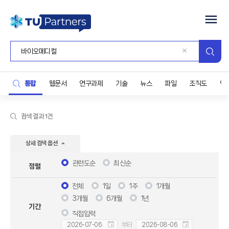
통합
웹문서
연구과제
기술
뉴스
파일
조직도
연
검색 결과 1건
상세 검색 옵션
관련도순
최신순
정렬
전체
1일
1주
1개월
3개월
6개월
1년
기간
직접입력
부터