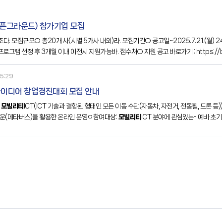
오픈그라운드) 참가기업 모집
제조다. 모집규모○ 총20개 사(시별 5개사 내외)라. 모집기간○ 공고일~2025.7.21.(월
로그램 선정 후 3개월 이내 이전시 지원가능바. 접수처○ 지원 공고 바로가기 : https://bit
5:29
 아이디어 창업경진대회 모집 안내
는
모빌리티
ICT(ICT 기술과 결합된 형태인 모든 이동 수단(자동차, 자전거, 전동휠, 드론 
운(메타버스)을 활용한 온라인 운영ㅇ참여대상:
모빌리티
ICT 분야에 관심있는- 예비·초기 
2. 04. 07. (목)＊1차 서류심사 선발자는 04. 08.