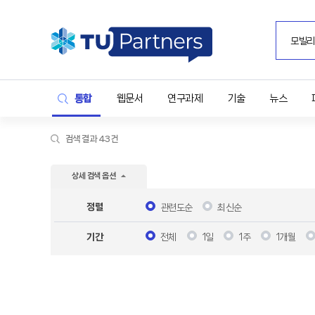
통합
웹문서
연구과제
기술
뉴스
검색 결과 43건
상세 검색 옵션
정렬
관련도순
최신순
전체
1일
1주
1개월
기간