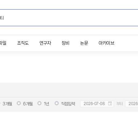
파일
조직도
연구자
장비
논문
아카이브
3개월
6개월
1년
직접입력
부터