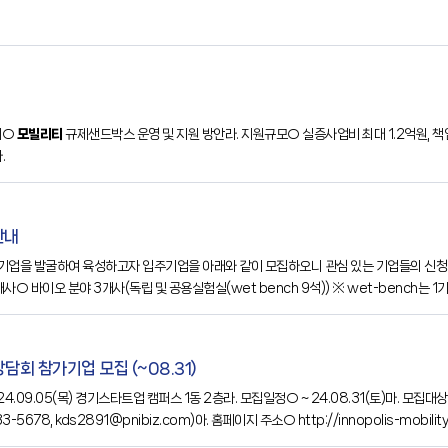
제○
모빌리티
규제샌드박스 운영 및 지원 방안라. 지원규모○ 실증사업비 최대 1.2억원, 책임보
.
안내
업을 발굴하여 육성하고자 입주기업을 아래와 같이 모집하오니 관심 있는 기업들의 신청 바
사○ 바이오 분야 3개사(독립 및 공용실험실(wet bench 9석)) ※ wet-bench는 1
회 참가기업 모집 (~08.31)
.09.05(목) 경기스타트업 캠퍼스 1동 2층라. 모집일정○ ~ 24.08.31(토)마. 모집대
8, kds2891@pnibiz.com)아. 홈페이지 주소○ http://innopolis-mobili