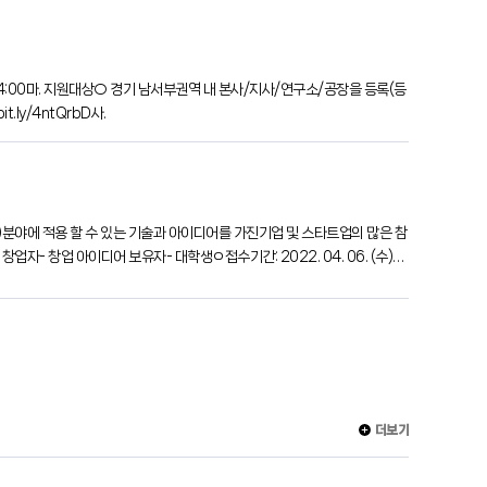
) 24:00마. 지원대상○ 경기 남서부권역 내 본사/지사/연구소/공장을 등록(등
.ly/4ntQrbD사.
등))분야에 적용 할 수 있는 기술과 아이디어를 가진기업 및 스타트업의 많은 참
창업자- 창업 아이디어 보유자- 대학생ㅇ접수기간: 2022. 04. 06. (수)
더보기