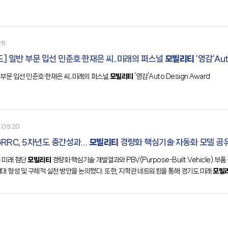
28
] 일반 부문 입선 민준호·한재은 씨..미래의 퍼스널
모빌리티
‘영감’Aut
부문 입선 민준호·한재은 씨..미래의 퍼스널
모빌리티
‘영감’Auto Design Award
:09:20
RRC, 5차년도 중간성과…
모빌리티
경량화 핵심기술·자동화 모델 공
 미래 첨단
모빌리티
경량화 핵심기술 개발결과와 PBV(Purpose-Built Vehicle
도 자동차 산업에 적용하기 위한 공감대 형성 및 구체적 실천 방안을 논의했다. 또한, 지학관 네트워킹을 통해 경기도 미래
모빌
대하고자 추진하고 있다.