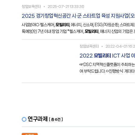
창업보육센터
2025-07-21 13:33:36
2025 경기창업혁신공간 시·군 스타트업 육성 지원사업(
사업분야○ 헬스케어,
모빌리티
, 에너지, 신소재, ESG/자원순환, 스마트
록예정)인 7년 이내 창업 기업 *헬스케어,
모빌리티
, 에너지 산업의 기업은 프
창업보육센터
2022-04-01 16:2
2022
모빌리티
ICT 사업
☞DSC 지역혁신플랫폼이 주최하
여 부탁드립니다.ㅇ진행방식: 게더타
17:00까지ㅇ진행일정- 서류심사: 202
연구과제
[ 총 6건 ]