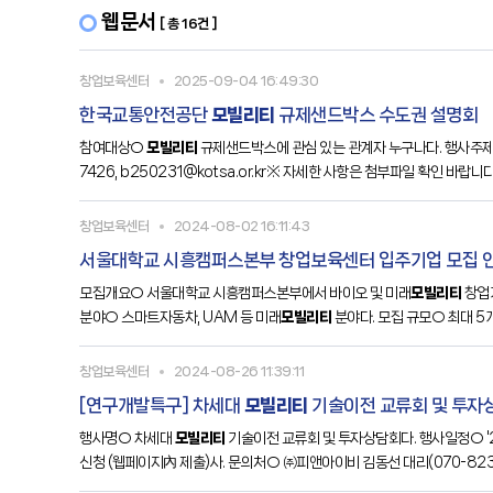
웹문서
[ 총 16건 ]
창업보육센터
2025-09-04 16:49:30
한국교통안전공단
모빌리티
규제샌드박스 수도권 설명회
참여대상○
모빌리티
규제샌드박스에 관심 있는 관계자 누구나다. 행사주
7426, b250231@kotsa.or.kr※ 자세한 사항은 첨부파일 확인 바랍니다
창업보육센터
2024-08-02 16:11:43
서울대학교 시흥캠퍼스본부 창업보육센터 입주기업 모집 
모집개요○ 서울대학교 시흥캠퍼스본부에서 바이오 및 미래
모빌리티
창업기
분야○ 스마트자동차, UAM 등 미래
모빌리티
분야다. 모집 규모○ 최대 5개
래
모빌리티
동 1층 독립사무실) ※ 1기업 1실 신청 가능라.
창업보육센터
2024-08-26 11:39:11
[연구개발특구] 차세대
모빌리티
기술이전 교류회 및 투자상담
행사명○ 차세대
모빌리티
기술이전 교류회 및 투자상담회다. 행사일정○ '24
신청 (웹페이지內 제출)사. 문의처○ ㈜피앤아이비 김동선 대리(070-8233-567