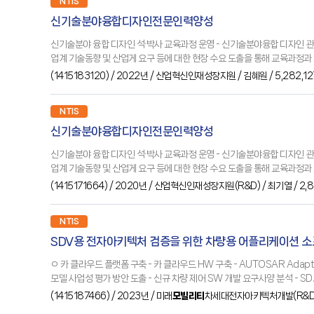
NTIS
신기술분야융합디자인전문인력양성
신기술분야 융합 디자인 석·박사 교육과정 운영 - 신기술분야융합 디자인 관련 
업계 기술동향 및 산업게 요구 등에 대한 현장 수요 도출을 통해 교육과정과 프
(
1415183120
) / 2022년
/ 산업혁신인재성장지원
/ 김혜원
/ 5,282,1
NTIS
신기술분야융합디자인전문인력양성
신기술분야 융합 디자인 석·박사 교육과정 운영 - 신기술분야융합 디자인 관련 
업계 기술동향 및 산업게 요구 등에 대한 현장 수요 도출을 통해 교육과정과 프
(
1415171664
) / 2020년
/ 산업혁신인재성장지원(R&D)
/ 최기열
/ 2,
NTIS
SDV용 전자아키텍처 검증을 위한 차량용 어플리케이션 
ㅇ 카 클라우드 플랫폼 구축 - 카 클라우드 HW 구축 - AUTOSAR Adaptive Platform 솔루션 배포 - SW 서비스 마켓 요구사양 설계 - 사이버 보안 요구사양 설계 - 클라우드 기반 개발자 환경 구현ㅇ 신규 차량 제어 SW 개발 - SW 사업
모델 사업성 평가 방안 도출 - 신규 차량 제어 SW 개발 요구사양 분석
(
1415187466
) / 2023년
/ 미래
모빌리티
차세대전자아키텍처개발(R&D