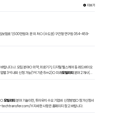
더보기
험료 1,500만원마. 문 의 처○ (수도권) 구건형 연구원 054-459-
랍니다.나. 모집 분야○ 의약, 의료기기, 디지털 헬스케어 등 레드바이오
기업별 3석 내외 신청 가능(1석 기준 8m2)○ 미래
모빌리티
분야 2개사(미
상○
모빌리티
분야 기술이전, 투자유치 수요 기업바. 신청방법○ 참가신청서
ty-techtransfer.com/※자세한 사항은 홈페이지 참고 바랍니다.