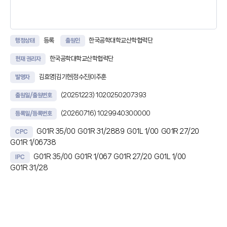
등록
한국공학대학교산학협력단
행정상태
출원인
한국공학대학교산학협력단
현재 권리자
김효영|김기현|정수진|이주훈
발명자
(20251223)
1020250207393
출원일/출원번호
(20260716)
1029940300000
등록일/등록번호
G01R 35/00
G01R 31/2889
G01L 1/00
G01R 27/20
CPC
G01R 1/06738
G01R 35/00
G01R 1/067
G01R 27/20
G01L 1/00
IPC
G01R 31/28
초록
본 발명의 일실시예는, 크라운 팁 구조를 갖는 프로브 핀과 검사 대상 전극
사이에서 발생하는 접촉 저항 및 접촉 힘을 측정하는 측정부와, 상기 측정부
로부터 검측 시점에 측정된 접촉 힘을 Hertz 접촉 이론 (Hertz Contact