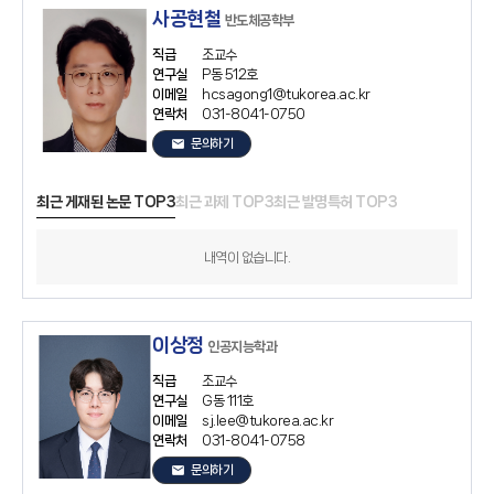
사공현철
반도체공학부
직급
조교수
연구실
P동 512호
이메일
hcsagong1@tukorea.ac.kr
연락처
031-8041-0750
email
문의하기
최근 게재된 논문 TOP3
최근 과제 TOP3
최근 발명특허 TOP3
내역이 없습니다.
이상정
인공지능학과
직급
조교수
연구실
G동 111호
이메일
sj.lee@tukorea.ac.kr
연락처
031-8041-0758
email
문의하기