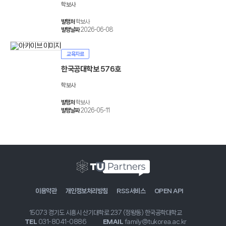
학보사
발행처
학보사
발행날짜
2026-06-08
교육자료
한국공대학보 576호
학보사
발행처
학보사
발행날짜
2026-05-11
이용약관
개인정보처리방침
RSS서비스
OPEN API
15073 경기도 시흥시 산기대학로 237 (정왕동) 한국공학대학교
TEL
031-8041-0886
EMAIL
family@tukorea.ac.kr