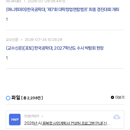
머니투데이
2026-07-28 09:46:12
(머니투데이)한국공학대, '제7회 대학창업연합캠프' 최종 경진대회 개최
1
교수신문
2026-07-24 10:29:28
(교수신문)[포토] 한국공학대, 2027학년도 수시 박람회 현장
1
파일
더보기
[ 총 2,238건 ]
창업보육센터
HWP
2026년 AI 융복합 사업계획서 컨설팅 프로그램 안내(신청서 포함).hwp