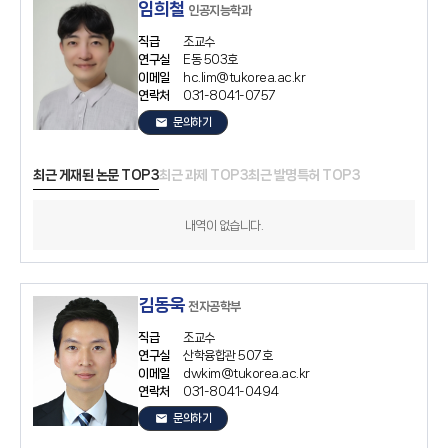
임희철
인공지능학과
직급
조교수
연구실
E동 503호
이메일
hc.lim@tukorea.ac.kr
연락처
031-8041-0757
email
문의하기
최근 게재된 논문 TOP3
최근 과제 TOP3
최근 발명특허 TOP3
내역이 없습니다.
김동욱
전자공학부
직급
조교수
연구실
산학융합관 507호
이메일
dwkim@tukorea.ac.kr
연락처
031-8041-0494
email
문의하기