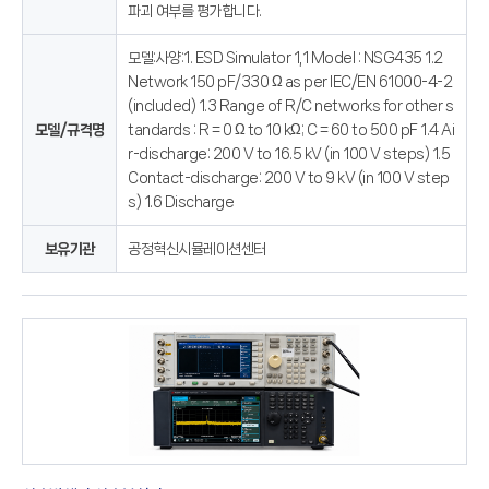
파괴 여부를 평가합니다.
모델:사양:1. ESD Simulator 1,1 Model : NSG435 1.2
Network 150 pF/330 Ω as per IEC/EN 61000-4-2
(included) 1.3 Range of R/C networks for other s
모델/규격명
tandards : R = 0 Ω to 10 kΩ; C = 60 to 500 pF 1.4 Ai
r-discharge: 200 V to 16.5 kV (in 100 V steps) 1.5
Contact-discharge: 200 V to 9 kV (in 100 V step
s) 1.6 Discharge
보유기관
공정혁신시뮬레이션센터