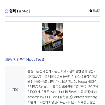
장비
더보기
[ 총 54건 ]
내전압시험분석(Hipot Test)
본 장비는 전자·전기 제품 및 회로 기판의 절연 상태, 정전기
방전(ESD) 내성, 내전압 성능 등 전기적 안전성 규격 적합성
을 검증하는 종합 시험 분석 시스템입니다. Teseq NSG4
35 ESD Simulator를 포함하여 국제 표준 규격인 IEC/EN
개요
61000-4-2를 준수하며, 최대 16.5kV의 기중 방전(Air di
scharge) 및 최대 9kV의 접촉 방전(Contact discharg
e)을 제어 시험하여 정전기 유입 시 제품의 오작동 및 절연