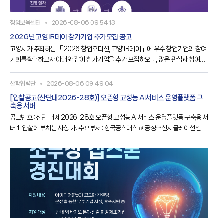
창업보육센터
2026-08-06 09:54:13
2026년 고양 IR데이 참가기업 추가모집 공고
고양시가 주최하는 「2026 창업오디션, 고양 IR데이」에 우수 창업기업의 참여
기회를확대하고자 아래와 같이 참가기업을 추가 모집하오니, 많은 관심과 참여를
바랍니다.가. 사 업 명○ 2026 창업오디션, 고양 IR데이 참가기업 추가모집나. 모
집기간○ 2026. 8. 5.(수) ～ 8. 30.(일), 24:00까지다. 모집대상○ 7년 이내의
산학협력단
2026-08-06 09:49:04
창업기업 또는 예비창업자라. 모집규모○ 7개사 마. 지원내용○ 기업진단 및 투자
[입찰공고(산단내2026-28호)] 오픈형 고성능 AI서비스 운영플랫폼 구
유치 전략 수립을 위한 1:1 컨설팅○ IR 스토리라인 및 스피치 역량강화 컨설팅○
축용 서버
고양창업펀드 등 투자운용사 투자심사
공고번호 : 산단 내 제2026-28호 오픈형 고성능 AI서비스 운영플랫폼 구축용 서
버 1. 입찰에 부치는 사항 가. 수요부서 : 한국공학대학교 공정혁신시뮬레이션센터
나. 물 품 명 : 오픈형 고성능 AI서비스 운영플랫폼 구축용 서버 다. 납품기한 : ~
2026.11.30까지 라. 기초금액 : 금 99,990,000원(금구천구백구십구만원,
VAT포함) 마. 입찰방식 : 제한경쟁, 전자입찰(총액계약), 규격·가격 동시입찰 바.
공고기간 : 2026.08.06.(목) ~ 08.14.(금) 바. 전자입찰 및 제출서류 접수 개시
일시