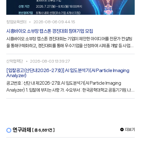
창업보육센터
2026-08-06 09:44:15
시흥바이오 소부장 캡스톤 경진대회 참여기업 모집
시흥바이오 소부장 캡스톤 경진대회는 기업이 제안한 아이디어를 전문가 컨설팅
을 통해구체화하고, 경진대회를 통해 우수기업을 선정하여 시제품 개발 등 사업화
를 지원하는사업입니다. 시흥산업진흥원에서는 바이오 분야로 업종 다각화를 희
망하는 관내·외 제조기업과 바이오 소재·부품·장비 기업을 대상으로 「시흥바이오
산학협력단
2026-08-03 13:39:27
소부장 캡스톤 경진대회」를추진하고 있으니 많은 관심 부탁드립니다.가. 사 업 명
[입찰공고(산단내2026-27호)] Al 입도분석기(Al Particle Imaging
○ 시흥바이오 소부장 캡스톤 경진대회나. 사업대상○ 관내외 바이오 분야로 업종
Analyzer)
다각화 희망 제조기업 및 바이오 소부자 기업다. 사업내용○ 제안 아이디어 고도화
공고번호 : 산단 내 제2026-27호 Al 입도분석기(Al Particle Imaging
Analyzer) 1. 입찰에 부치는 사항 가. 수요부서 : 한국공학대학교 공동기기원 나.
물 품 명 : Al 입도분석기(Al Particle Imaging Analyzer) 다. 납품기한 : 계약 후
120일 이내 라. 기초금액 : 금 180,00,000원(금일억팔천만원, VAT포함) 마. 입
찰방식 : 일반경쟁, 전자입찰(총액계약), 규격·가격 동시입찰 바. 공고기간 :
2026.08.03.(월) ~ 08.12.(수) 바. 전자입찰
연구과제
더보기
[ 총 6,881건 ]