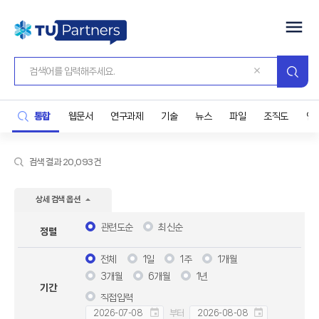
통합
웹문서
연구과제
기술
뉴스
파일
조직도
연
검색 결과 20,093건
상세 검색 옵션
관련도순
최신순
정렬
전체
1일
1주
1개월
3개월
6개월
1년
기간
직접입력
부터