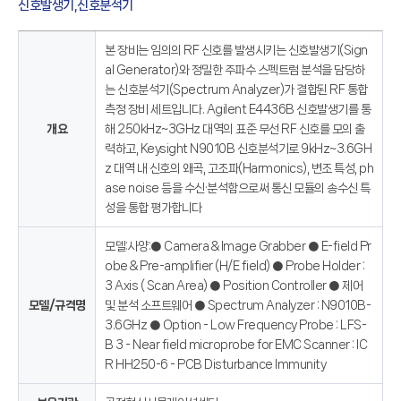
신호발생기,신호분석기
본 장비는 임의의 RF 신호를 발생시키는 신호발생기(Sign
al Generator)와 정밀한 주파수 스펙트럼 분석을 담당하
는 신호분석기(Spectrum Analyzer)가 결합된 RF 통합
측정 장비 세트입니다. Agilent E4436B 신호발생기를 통
개요
해 250kHz~3GHz 대역의 표준 무선 RF 신호를 모의 출
력하고, Keysight N9010B 신호분석기로 9kHz~3.6GH
z 대역 내 신호의 왜곡, 고조파(Harmonics), 변조 특성, ph
ase noise 등을 수신·분석함으로써 통신 모듈의 송수신 특
성을 통합 평가합니다
모델:사양:● Camera & Image Grabber ● E-field Pr
obe & Pre-amplifier (H/E field) ● Probe Holder :
3 Axis ( Scan Area) ● Position Controller ● 제어
모델/규격명
및 분석 소프트웨어 ● Spectrum Analyzer : N9010B-
3.6GHz ● Option - Low Frequency Probe : LFS-
B 3 - Near field microprobe for EMC Scanner : IC
R HH250-6 - PCB Disturbance Immunity