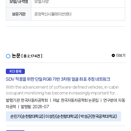
모델/규격명
모델:사양:
보유기관
공정혁신시뮬레이션센터
논문
더보기
[ 총 2,174건 ]
KCI 등재
SDV 적용을 위한 단일 RGB 기반 3차원 얼굴 좌표 추정 네트워크
With the advancement of software-defined vehicles, in-cabin
occupant monitoring has become increasingly important for
safety, comfort, and intelligent vehicle functions. Nonetheless,
발행기관:
한국자동차공학회
ㅣ 저널:
한국자동차공학회 논문집
ㅣ 연구분야:
자동
conventional approaches for three-dimensional facial landmark
차공학
ㅣ 발행월: 2026-07
estimation rely on stereo or depth sensors, increasing hardware
손민기(순천향대학교) | 이성진(순천향대학교) | 박성근(한국공학대학교)