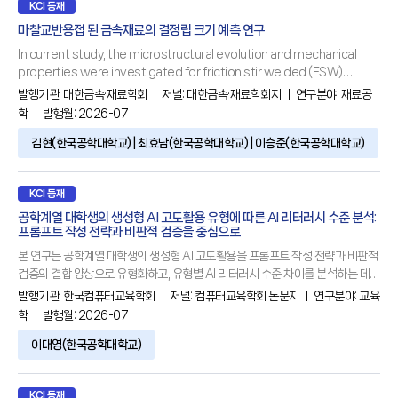
KCI 등재
마찰교반용접 된 금속재료의 결정립 크기 예측 연구
In current study, the microstructural evolution and mechanical
properties were investigated for friction stir welded (FSW)
metallic materials such as aluminum alloys (e.g., AA7075, AA7068)
발행기관:
대한금속·재료학회
ㅣ 저널:
대한금속·재료학회지
ㅣ 연구분야:
재료공
and medium Mn steel through the Zener-Hollomon parameter
학
ㅣ 발행월: 2026-07
(Z). For three materials, an increase in the welding speed
김현(한국공학대학교) | 최효남(한국공학대학교) | 이승준(한국공학대학교)
KCI 등재
공학계열 대학생의 생성형 AI 고도활용 유형에 따른 AI 리터러시 수준 분석:
프롬프트 작성 전략과 비판적 검증을 중심으로
본 연구는 공학계열 대학생의 생성형 AI 고도활용을 프롬프트 작성 전략과 비판적
검증의 결합 양상으로 유형화하고, 유형별 AI 리터러시 수준 차이를 분석하는 데
목적이 있다. 분석 결과, 공학계열 대학생은 비판적 검증보다 프롬프트 작성 전략
발행기관:
한국컴퓨터교육학회
ㅣ 저널:
컴퓨터교육학회 논문지
ㅣ 연구분야:
교육
을 더 높은 수준(=2.745)으로 활용하고 있었다. 그리고 생성형 AI 고도활용에 대
학
ㅣ 발행월: 2026-07
한 유형화 결과 전반적 중저활용형, 고프롬프트-검증결핍형, 저프롬프트-검증우
세형, 전반적 고활용형의 네 개의 유형으로 도출되었다. 또한 이러한 유형에 따라
이대영(한국공학대학교)
AI 리터러시 전체와 하위변인 수준 모두에서 유의한 차이가
KCI 등재