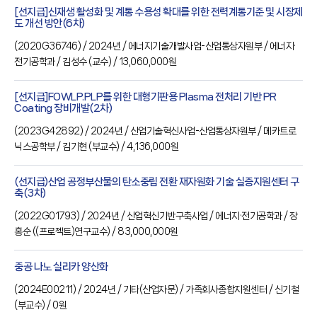
[선지급]신재생 활성화 및 계통 수용성 확대를 위한 전력계통기준 및 시장제
도 개선 방안(6차)
(
2020G36746
) / 2024년
/ 에너지기술개발사업-산업통상자원부
/ 에너지·
전기공학과
/ 김성수
(교수)
/ 13,060,000원
[선지급]FOWLP.PLP를 위한 대형기판용 Plasma 전처리 기반 PR
Coating 장비개발(2차)
(
2023G42892
) / 2024년
/ 산업기술혁신사업-산업통상자원부
/ 메카트로
닉스공학부
/ 김기현
(부교수)
/ 4,136,000원
(선지급)산업 공정부산물의 탄소중립 전환 재자원화 기술 실증지원센터 구
축(3차)
(
2022G01793
) / 2024년
/ 산업혁신기반구축사업
/ 에너지·전기공학과
/ 장
홍순
((프로젝트)연구교수)
/ 83,000,000원
중공 나노 실리카 양산화
(
2024E00211
) / 2024년
/ 기타(산업자문)
/ 가족회사종합지원센터
/ 신기철
(부교수)
/ 0원