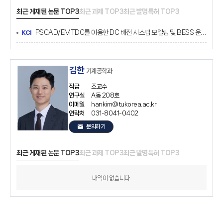
최근 게재된 논문 TOP3
최근 과제 TOP3
최근 발명특허 TOP3
PSCAD/EMTDC를 이용한 DC 배전 시스템 모델링 및 BESS 운전 전략 연구
KCI
김한
기계공학과
직급
조교수
연구실
A동 208호
이메일
hankim@tukorea.ac.kr
연락처
031-8041-0402
email
문의하기
최근 게재된 논문 TOP3
최근 과제 TOP3
최근 발명특허 TOP3
내역이 없습니다.