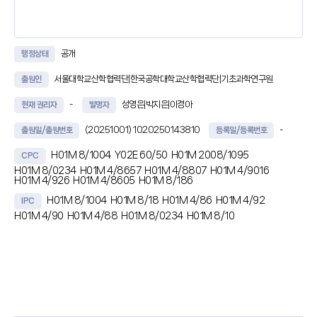
공개
행정상태
서울대학교산학협력단|한국공학대학교산학협력단|기초과학연구원
출원인
-
성영은|박지은|이경아
현재 권리자
발명자
(20251001)
1020250143810
-
출원일/출원번호
등록일/등록번호
H01M 8/1004
Y02E 60/50
H01M 2008/1095
CPC
H01M 8/0234
H01M 4/8657
H01M 4/8807
H01M 4/9016
H01M 4/926
H01M 4/8605
H01M 8/186
H01M 8/1004
H01M 8/18
H01M 4/86
H01M 4/92
IPC
H01M 4/90
H01M 4/88
H01M 8/0234
H01M 8/10
초록
본 발명은, 음이온 교환막, 상기 음이온 교환막을 사이에 두고 양쪽에 각각
구비되는 수소 전극 촉매층 및 산소 전극 촉매층, 및 상기 수소 전극 촉매층
및 산소 전극 촉매층 상에 각각 구비되는 다공성 수송층(porous
transport layer, PTL)을 포함하는 음이온 교환막 일체형 재생 연료전지