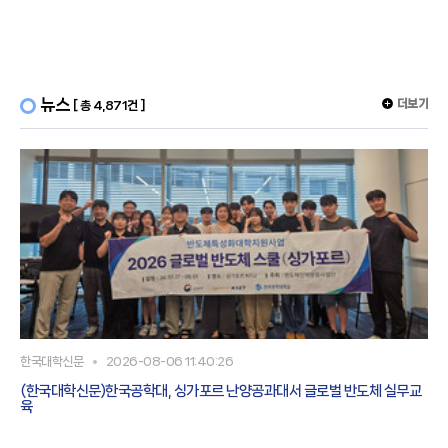
용 막-전극 접합체로서, 상기 수소 전극 촉매층은 P
뉴스
더보기
[ 총 4,871건 ]
한국대학신문
2026-08-06 11:40:26
(한국대학신문)한국공학대, 싱가포르 난양공과대서 글로벌 반도체 실무교
육