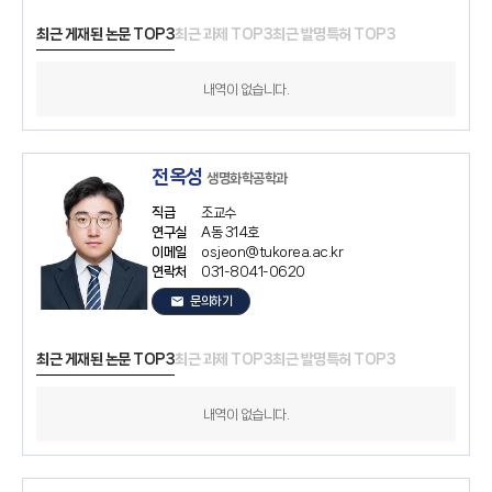
최근 게재된 논문 TOP3
최근 과제 TOP3
최근 발명특허 TOP3
내역이 없습니다.
전옥성
생명화학공학과
직급
조교수
연구실
A동 314호
이메일
osjeon@tukorea.ac.kr
연락처
031-8041-0620
email
문의하기
최근 게재된 논문 TOP3
최근 과제 TOP3
최근 발명특허 TOP3
내역이 없습니다.