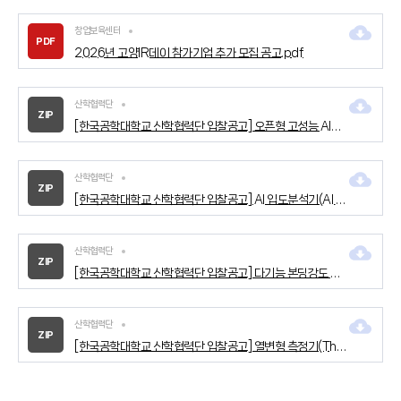
창업보육센터
PDF
2026년 고양IR데이 참가기업 추가 모집 공고.pdf
산학협력단
ZIP
[한국공학대학교 산학협력단 입찰공고] 오픈형 고성능 AI서비스 운영플랫폼 구축용 서버.zip
산학협력단
ZIP
[한국공학대학교 산학협력단 입찰공고] Al 입도분석기(Al Particle Imaging Analyzer).zip
산학협력단
ZIP
[한국공학대학교 산학협력단 입찰공고] 다기능 본딩강도 측정기(Multi-Function Bonding Strength Analysis System).zip
산학협력단
ZIP
[한국공학대학교 산학협력단 입찰공고] 열변형 측정기(Thermomechanical Characterization System).zip