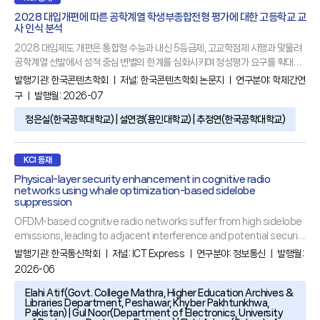
2028 대입개편에 따른 공학계열 학생부종합전형 평가에 대한 고등학교 교
사 인식 분석
2028 대입제도 개편은 통합형 수능과 내신 5등급제, 고교학점제 시행과 맞물려
공학계열 선발에서 성적 중심 변별의 한계를 심화시키며 정성평가 요구를 확대시
키고 있다. 본 연구는 전국 고등학교 교사를 200명을 대상으로 한 구조화된 설문
발행기관:
한국콘텐츠학회
ㅣ 저널:
한국콘텐츠학회 논문지
ㅣ 연구분야:
학제간연
조사와 개방형 서면 자문을 수집하여, 양적 통계 분석과 질적 내용분석을 통합한
구
ㅣ 발행월: 2026-07
삼각검증(triangulation)을 통해 공학계열 학업역량 평가의 준거와 해석 한계를
규명하였다. 설문은 과목선택경로, 심화과목 이수, 평가 공정성 등에 대한 인식을
정은실(한국공학대학교) | 설연경(용인대학교) | 추정연(한국공학대학교)
중심으로 구성되었다. 분석 결과, 고교학점제 환경에서 공학계열
KCI 등재
Physical-layer security enhancement in cognitive radio
networks using whale optimization-based sidelobe
suppression
OFDM-based cognitive radio networks suffer from high sidelobe
emissions, leading to adjacent interference and potential security
vulnerabilities. This paper introduces a Whale Optimization
발행기관:
한국통신학회
ㅣ 저널:
ICT Express
ㅣ 연구분야:
정보통신
ㅣ 발행월:
Algorithm (WOA)-based cancellation carrier (CC) approach for
2026-06
sidelobe suppression. Unlike conventional fixed-amplitude
Elahi Atif(Govt. College Mathra, Higher Education Archives &
Libraries Department, Peshawar, Khyber Pakhtunkhwa,
Pakistan) | Gul Noor(Department of Electronics, University