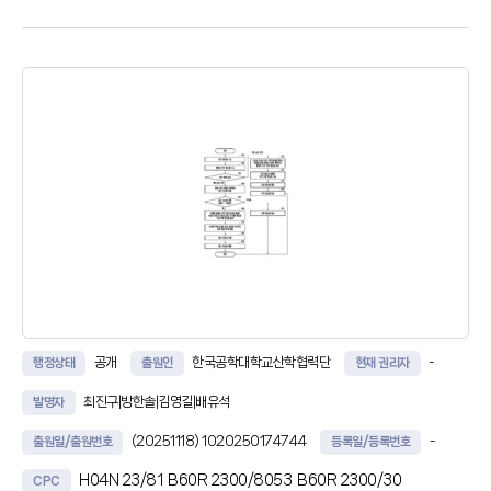
Theory)에 적용하여 기대 접촉 저항값(CRESexpected)을 산출하는
기대 저항 산출부와, 상기 측정부로부터 검측
공개
한국공학대학교산학협력단
-
행정상태
출원인
현재 권리자
최진구|방한솔|김영길|배유석
발명자
(20251118)
1020250174744
-
출원일/출원번호
등록일/등록번호
H04N 23/81
B60R 2300/8053
B60R 2300/30
CPC