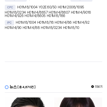
H01M 8/1004
Y02E 60/50
H01M 2008/1095
CPC
H01M 8/0234
H01M 4/8657
H01M 4/8807
H01M 4/9016
H01M 4/926
H01M 4/8605
H01M 8/186
H01M 8/1004
H01M 8/18
H01M 4/86
H01M 4/92
IPC
H01M 4/90
H01M 4/88
H01M 8/0234
H01M 8/10
초록
본 발명은, 음이온 교환막, 상기 음이온 교환막을 사이에 두고 양쪽에 각각
구비되는 수소 전극 촉매층 및 산소 전극 촉매층, 및 상기 수소 전극 촉매층
및 산소 전극 촉매층 상에 각각 구비되는 다공성 수송층(porous
transport layer, PTL)을 포함하는 음이온 교환막 일체형 재생 연료전지
용 막-전극 접합체로서, 상기 수소 전극 촉매층은 P
뉴스
더보기
[ 총 4,870건 ]