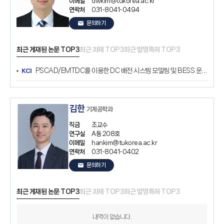
이메일
dwkim@tukorea.ac.kr
연락처
031-8041-0494
email
문의하기
최근 게재된 논문 TOP3
최근 과제 TOP3
최근 발명특허 TOP3
PSCAD/EMTDC를 이용한 DC 배전 시스템 모델링 및 BESS 운전 전략 연구
KCI
김한
기계공학과
직급
조교수
연구실
A동 208호
이메일
hankim@tukorea.ac.kr
연락처
031-8041-0402
email
문의하기
최근 게재된 논문 TOP3
최근 과제 TOP3
최근 발명특허 TOP3
내역이 없습니다.