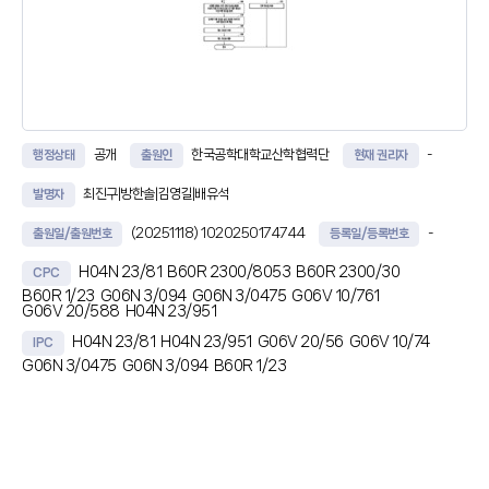
공개
한국공학대학교산학협력단
-
행정상태
출원인
현재 권리자
최진구|방한솔|김영길|배유석
발명자
(20251118)
1020250174744
-
출원일/출원번호
등록일/등록번호
H04N 23/81
B60R 2300/8053
B60R 2300/30
CPC
B60R 1/23
G06N 3/094
G06N 3/0475
G06V 10/761
G06V 20/588
H04N 23/951
H04N 23/81
H04N 23/951
G06V 20/56
G06V 10/74
IPC
G06N 3/0475
G06N 3/094
B60R 1/23
초록
딥러닝 기반의 영상 처리 장치 및 영상 처리 방법이 개시된다. 차량의 주행
영상을 처리하는 영상 처리 장치는 하나 이상의 프로세서, 하나 이상의 프로
세서에 의해 실행 가능한 인스트럭션들을 저장하는 메모리, 및 하나 이상의