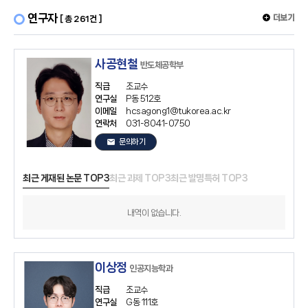
연구자
더보기
[ 총 261건 ]
사공현철
반도체공학부
직급
조교수
연구실
P동 512호
이메일
hcsagong1@tukorea.ac.kr
연락처
031-8041-0750
email
문의하기
최근 게재된 논문 TOP3
최근 과제 TOP3
최근 발명특허 TOP3
내역이 없습니다.
이상정
인공지능학과
직급
조교수
연구실
G동 111호