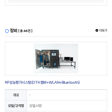
장비
더보기
[ 총 46건 ]
RF성능평가시스템(OTA챔버+WLAN+Bluetooth)
개요
-
모델/규격명
모델:사양: