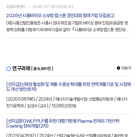
2) 작성 후 팩스 (0503-8803-0325) 송부② (구인 문의) 안산고용복지+센터
창업보육센터
2026-07-30 09:45:42
취업지원총괄팀 ☎(031) 412-6914, 6~9
2026년 시흥바이오 소부장 캡스톤 경진대회 참여기업 모집공고
(재)시흥산업진흥원은 시흥시 관내 제조업 기업의 바이오 분야 진입과공급망 경
쟁력 강화를 지원하기 위하여 다음과 같이 『시흥바이오 소부장캡스톤 경진대
회』 참여기업을 모집합니다.가. 사 업 명○ 2026년 시흥바이오 소부장 캡스톤
경진대회 참여기업 모집공고나. 사업목적○경진대회 기반의 아이디어 발굴·고도
화를 통해 관내 제조기업의 바이오 분야 진입 및 업종 다각화 지원○ 관내·외 우수
기업 발굴을 통한 광역 연계형 바이오 소부장 협력 기반 확대○바이오 소부장·의료
기기 분야 시제품 개발 및 사업화 가능성 검증 지원다. 사업대상○ 관내·외 바이오
연구과제
더보기
[ 총 6,881건 ]
분야로
[선지급]신재생 활성화 및 계통 수용성 확대를 위한 전력계통기준 및 시장제
도 개선 방안(6차)
(
2020G36746
) / 2024년
/ 에너지기술개발사업-산업통상자원부
/ 에너지·
전기공학과
/ 김성수
(교수)
/ 13,060,000원
[선지급]FOWLP.PLP를 위한 대형기판용 Plasma 전처리 기반 PR
Coating 장비개발(2차)
(
2023G42892
) / 2024년
/ 산업기술혁신사업-산업통상자원부
/ 메카트로