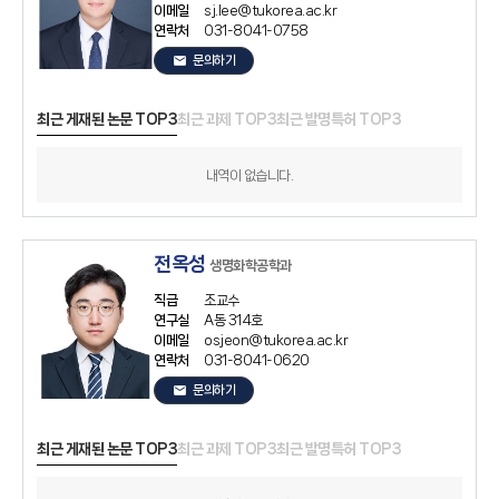
이메일
sj.lee@tukorea.ac.kr
연락처
031-8041-0758
email
문의하기
최근 게재된 논문 TOP3
최근 과제 TOP3
최근 발명특허 TOP3
내역이 없습니다.
전옥성
생명화학공학과
직급
조교수
연구실
A동 314호
이메일
osjeon@tukorea.ac.kr
연락처
031-8041-0620
email
문의하기
최근 게재된 논문 TOP3
최근 과제 TOP3
최근 발명특허 TOP3