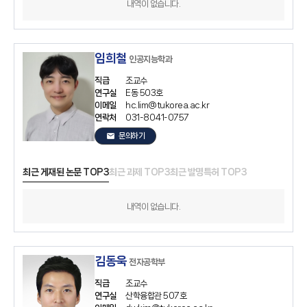
내역이 없습니다.
임희철
인공지능학과
직급
조교수
연구실
E동 503호
이메일
hc.lim@tukorea.ac.kr
연락처
031-8041-0757
email
문의하기
최근 게재된 논문 TOP3
최근 과제 TOP3
최근 발명특허 TOP3
내역이 없습니다.
김동욱
전자공학부
직급
조교수
연구실
산학융합관 507호