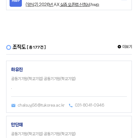
HWP
(양식2) 2026년 AX 실증 오픈랩 신청서.hwp
조직도
더보기
[ 총 177건 ]
하유진
공동기기원(학교기업) 공동기기원(학교기업)
.
chalsuyj56@tukorea.ac.kr
031-8041-0946
안단재
공동기기원(학교기업) 공동기기원(학교기업)