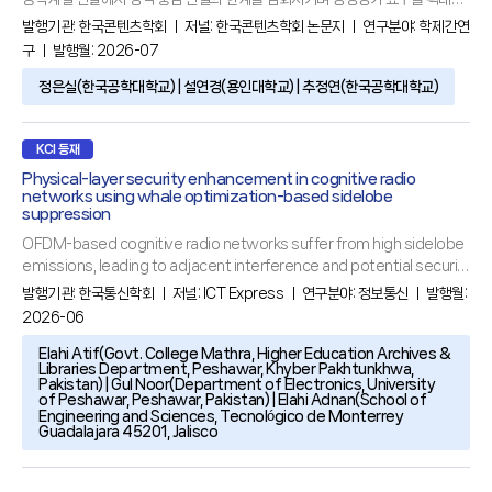
키고 있다. 본 연구는 전국 고등학교 교사를 200명을 대상으로 한 구조화된 설문
발행기관:
한국콘텐츠학회
ㅣ 저널:
한국콘텐츠학회 논문지
ㅣ 연구분야:
학제간연
조사와 개방형 서면 자문을 수집하여, 양적 통계 분석과 질적 내용분석을 통합한
구
ㅣ 발행월: 2026-07
삼각검증(triangulation)을 통해 공학계열 학업역량 평가의 준거와 해석 한계를
규명하였다. 설문은 과목선택경로, 심화과목 이수, 평가 공정성 등에 대한 인식을
정은실(한국공학대학교) | 설연경(용인대학교) | 추정연(한국공학대학교)
중심으로 구성되었다. 분석 결과, 고교학점제 환경에서 공학계열
KCI 등재
Physical-layer security enhancement in cognitive radio
networks using whale optimization-based sidelobe
suppression
OFDM-based cognitive radio networks suffer from high sidelobe
emissions, leading to adjacent interference and potential security
vulnerabilities. This paper introduces a Whale Optimization
발행기관:
한국통신학회
ㅣ 저널:
ICT Express
ㅣ 연구분야:
정보통신
ㅣ 발행월:
Algorithm (WOA)-based cancellation carrier (CC) approach for
2026-06
sidelobe suppression. Unlike conventional fixed-amplitude
Elahi Atif(Govt. College Mathra, Higher Education Archives &
Libraries Department, Peshawar, Khyber Pakhtunkhwa,
Pakistan) | Gul Noor(Department of Electronics, University
of Peshawar, Peshawar, Pakistan) | Elahi Adnan(School of
Engineering and Sciences, Tecnológico de Monterrey
Guadalajara 45201, Jalisco