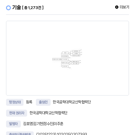
기술
더보기
[ 총 1,273건 ]
등록
한국공학대학교산학협력단
행정상태
출원인
한국공학대학교산학협력단
현재 권리자
김효영|김기현|정수진|이주훈
발명자
(20251223)
1020250207393
출원일/출원번호