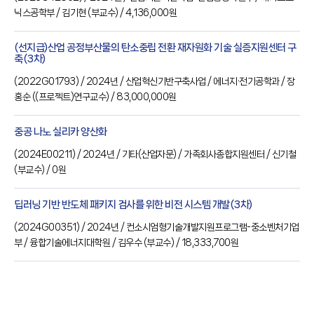
닉스공학부
/ 김기현
(부교수)
/ 4,136,000원
(선지급)산업 공정부산물의 탄소중립 전환 재자원화 기술 실증지원센터 구
축(3차)
(
2022G01793
) / 2024년
/ 산업혁신기반구축사업
/ 에너지·전기공학과
/ 장
홍순
((프로젝트)연구교수)
/ 83,000,000원
중공 나노 실리카 양산화
(
2024E00211
) / 2024년
/ 기타(산업자문)
/ 가족회사종합지원센터
/ 신기철
(부교수)
/ 0원
딥러닝 기반 반도체 패키지 검사를 위한 비전 시스템 개발(3차)
(
2024G00351
) / 2024년
/ 컨소시엄형기술개발지원프로그램-중소벤처기업
부
/ 융합기술에너지대학원
/ 김우수
(부교수)
/ 18,333,700원