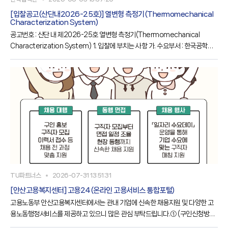
일 이내 라. 기초금액 : 금 150,00,000원(금일억오천만원, VAT포함) 마. 입찰방
[입찰공고(산단내2026-25호)] 열변형 측정기(Thermomechanical
식 : 일반경쟁, 전자입찰(총액계약), 규격·가격 동시입찰
Characterization System)
공고번호 : 산단 내 제2026-25호 열변형 측정기(Thermomechanical
Characterization System) 1. 입찰에 부치는 사항 가. 수요부서 : 한국공학대
학교 공동기기원 나. 물 품 명 : 열변형 측정기(Thermomechanical
Characterization System) 다. 납품기한 : 계약 후 90일 이내 라. 기초금액 :
금 130,00,000원(금일억삼천만원, VAT포함) 마. 입찰방식 : 일반경쟁, 전자입찰
(총액계약), 규격·가격 동시입찰 바. 공고기간 : 2026.08.03.(월
TU파트너스
2026-07-31 13:51:31
[안산고용복지센터] 고용24(온라인 고용서비스 통합포털)
고용노동부 안산고용복지센터에서는 관내 기업에 신속한 채용지원 및 다양한 고
용노동행정서비스를 제공하고 있으니 많은 관심 부탁드립니다.① (구인신청방법)
고용24(포스터 내 QR코드)를 통해 직접 온라인 구인신청 또는 구인신청서 (붙임