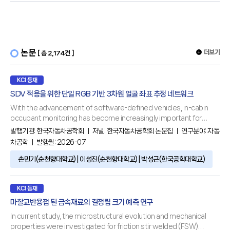
논문
더보기
[ 총 2,174건 ]
KCI 등재
SDV 적용을 위한 단일 RGB 기반 3차원 얼굴 좌표 추정 네트워크
With the advancement of software-defined vehicles, in-cabin
occupant monitoring has become increasingly important for
safety, comfort, and intelligent vehicle functions. Nonetheless,
발행기관:
한국자동차공학회
ㅣ 저널:
한국자동차공학회 논문집
ㅣ 연구분야:
자동
conventional approaches for three-dimensional facial landmark
차공학
ㅣ 발행월: 2026-07
estimation rely on stereo or depth sensors, increasing hardware
손민기(순천향대학교) | 이성진(순천향대학교) | 박성근(한국공학대학교)
KCI 등재
마찰교반용접 된 금속재료의 결정립 크기 예측 연구
In current study, the microstructural evolution and mechanical
properties were investigated for friction stir welded (FSW)