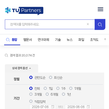
통합
웹문서
연구과제
기술
뉴스
파일
조직도
연
검색 결과 20,074건
상세 검색 옵션
관련도순
최신순
정렬
전체
1일
1주
1개월
3개월
6개월
1년
기간
직접입력
부터