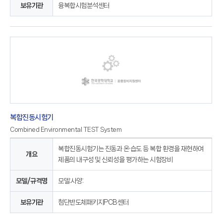
보유기관
융복합시험분석센터
복합진동시험기
Combined Environmental TEST System
복합진동시험기는 진동과 온·습도 등 복합 환경을 재현하여
개요
제품의 내구성 및 신뢰성을 평가하는 시험장비
모델/규격명
모델:사양:
보유기관
첨단반도체패키지PCB센터