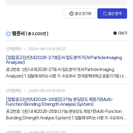
옵션 초기화
옵션 검색
웹문서
더보기
[ 총 2,020건 ]
산학협력단
2026-08-03 13:39:27
[입찰공고(산단내2026-27호)] Al 입도분석기(Al Particle Imaging
Analyzer)
공고번호 : 산단 내 제2026-27호 Al 입도분석기(Al Particle Imaging
Analyzer) 1. 입찰에 부치는 사항 가. 수요부서 : 한국공학대학교 공동기기원 나.
물 품 명 : Al 입도분석기(Al Particle Imaging Analyzer) 다. 납품기한 : 계약 후
120일 이내 라. 기초금액 : 금 180,00,000원(금일억팔천만원, VAT포함) 마. 입
산학협력단
2026-08-03 13:38:31
찰방식 : 일반경쟁, 전자입찰(총액계약), 규격·가격 동시입찰 바. 공고기간 :
[입찰공고(산단내2026-26호)] 다기능 본딩강도 측정기(Multi-
2026.08.03.(월) ~ 08.12.(수) 바. 전자입찰
Function Bonding Strength Analysis System)
공고번호 : 산단 내 제2026-26호 다기능 본딩강도 측정기(Multi-Function
Bonding Strength Analysis System) 1. 입찰에 부치는 사항 가. 수요부서 :
한국공학대학교 공동기기원 나. 물 품 명 : 다기능 본딩강도 측정기(Multi-
Function Bonding Strength Analysis System) 다. 납품기한 : 계약 후 56
산학협력단
2026-08-03 13:37:20