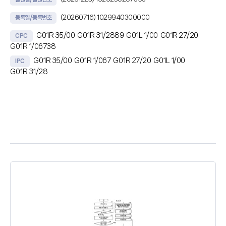
(20260716)
1029940300000
등록일/등록번호
G01R 35/00
G01R 31/2889
G01L 1/00
G01R 27/20
CPC
G01R 1/06738
G01R 35/00
G01R 1/067
G01R 27/20
G01L 1/00
IPC
G01R 31/28
초록
본 발명의 일실시예는, 크라운 팁 구조를 갖는 프로브 핀과 검사 대상 전극
사이에서 발생하는 접촉 저항 및 접촉 힘을 측정하는 측정부와, 상기 측정부
로부터 검측 시점에 측정된 접촉 힘을 Hertz 접촉 이론 (Hertz Contact
Theory)에 적용하여 기대 접촉 저항값(CRESexpected)을 산출하는
기대 저항 산출부와, 상기 측정부로부터 검측