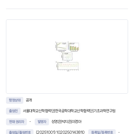
카메라 및 GPS 센서와 통신하기 위한 통신 모듈을 포함하고, 인스트럭션들
은 하나 이상의 프로세서에 의해 실행될 때, 영상 처리 장치로
공개
행정상태
서울대학교산학협력단|한국공학대학교산학협력단|기초과학연구원
출원인
-
성영은|박지은|이경아
현재 권리자
발명자
(20251001)
1020250143810
-
출원일/출원번호
등록일/등록번호