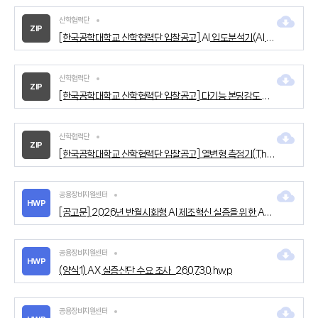
산학협력단
ZIP
[한국공학대학교 산학협력단 입찰공고] Al 입도분석기(Al Particle Imaging Analyzer).zip
산학협력단
ZIP
[한국공학대학교 산학협력단 입찰공고] 다기능 본딩강도 측정기(Multi-Function Bonding Strength Analysis System).zip
산학협력단
ZIP
[한국공학대학교 산학협력단 입찰공고] 열변형 측정기(Thermomechanical Characterization System).zip
공용장비지원센터
HWP
[공고문] 2026년 반월시화형 AI 제조혁신 실증을 위한 AX 허브 구축 사업 모집 공고문_20260730.hwp
공용장비지원센터
HWP
(양식1) AX 실증산단 수요 조사_260730.hwp
공용장비지원센터