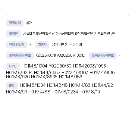
공개
행정상태
서울대학교산학협력단|한국공학대학교산학협력단|기초과학연구원
출원인
-
성영은|박지은|이경아
현재 권리자
발명자
(20251001)
1020250143810
-
출원일/출원번호
등록일/등록번호
H01M 8/1004
Y02E 60/50
H01M 2008/1095
CPC
H01M 8/0234
H01M 4/8657
H01M 4/8807
H01M 4/9016
H01M 4/926
H01M 4/8605
H01M 8/186
H01M 8/1004
H01M 8/18
H01M 4/86
H01M 4/92
IPC
H01M 4/90
H01M 4/88
H01M 8/0234
H01M 8/10
초록
본 발명은, 음이온 교환막, 상기 음이온 교환막을 사이에 두고 양쪽에 각각
구비되는 수소 전극 촉매층 및 산소 전극 촉매층, 및 상기 수소 전극 촉매층
및 산소 전극 촉매층 상에 각각 구비되는 다공성 수송층(porous
transport layer, PTL)을 포함하는 음이온 교환막 일체형 재생 연료전지