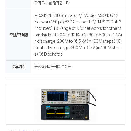
파괴 여부를 평가합니다.
모델:사양:1. ESD Simulator 1,1 Model : NSG435 1.2
Network 150 pF/330 Ω as per IEC/EN 61000-4-2
(included) 1.3 Range of R/C networks for other s
모델/규격명
tandards : R = 0 Ω to 10 kΩ; C = 60 to 500 pF 1.4 Ai
r-discharge: 200 V to 16.5 kV (in 100 V steps) 1.5
Contact-discharge: 200 V to 9 kV (in 100 V step
s) 1.6 Discharge
보유기관
공정혁신시뮬레이션센터