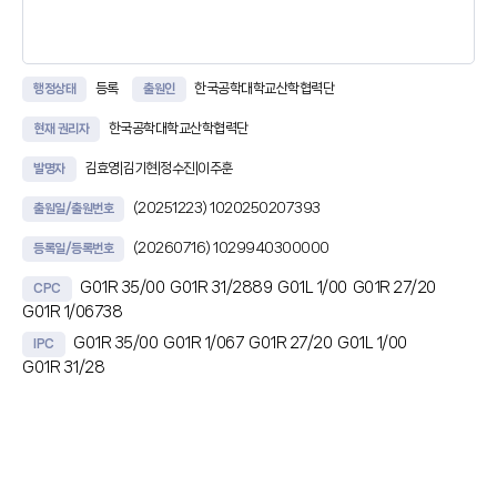
등록
한국공학대학교산학협력단
행정상태
출원인
한국공학대학교산학협력단
현재 권리자
김효영|김기현|정수진|이주훈
발명자
(20251223)
1020250207393
출원일/출원번호
(20260716)
1029940300000
등록일/등록번호
G01R 35/00
G01R 31/2889
G01L 1/00
G01R 27/20
CPC
G01R 1/06738
G01R 35/00
G01R 1/067
G01R 27/20
G01L 1/00
IPC
G01R 31/28
초록
본 발명의 일실시예는, 크라운 팁 구조를 갖는 프로브 핀과 검사 대상 전극
사이에서 발생하는 접촉 저항 및 접촉 힘을 측정하는 측정부와, 상기 측정부
로부터 검측 시점에 측정된 접촉 힘을 Hertz 접촉 이론 (Hertz Contact