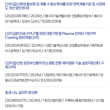
[선지급]신재생 활성화 및 계통 수용성 확대를 위한 전력계통기준 및 시장제
도 개선 방안(6차)
(
2020G36746
) / 2024년
/ 에너지기술개발사업-산업통상자원부
/ 에너지·
전기공학과
/ 김성수
(교수)
/ 13,060,000원
[선지급]FOWLP.PLP를 위한 대형기판용 Plasma 전처리 기반 PR
Coating 장비개발(2차)
(
2023G42892
) / 2024년
/ 산업기술혁신사업-산업통상자원부
/ 메카트로
닉스공학부
/ 김기현
(부교수)
/ 4,136,000원
(선지급)산업 공정부산물의 탄소중립 전환 재자원화 기술 실증지원센터 구
축(3차)
(
2022G01793
) / 2024년
/ 산업혁신기반구축사업
/ 에너지·전기공학과
/ 장
홍순
((프로젝트)연구교수)
/ 83,000,000원
중공 나노 실리카 양산화
(
2024E00211
) / 2024년
/ 기타(산업자문)
/ 가족회사종합지원센터
/ 신기철
(부교수)
/ 0원