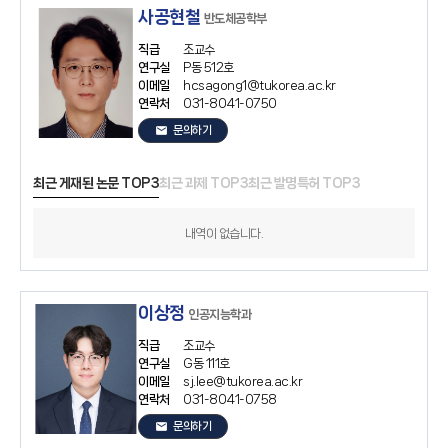
사공현철
반도체공학부
직급
조교수
연구실
P동 512호
이메일
hcsagong1@tukorea.ac.kr
연락처
031-8041-0750
email
문의하기
최근 게재된 논문 TOP3
최근 과제 TOP3
최근 발명특허 TOP3
내역이 없습니다.
이상정
인공지능학과
직급
조교수
연구실
G동 111호
이메일
sj.lee@tukorea.ac.kr
연락처
031-8041-0758
email
문의하기