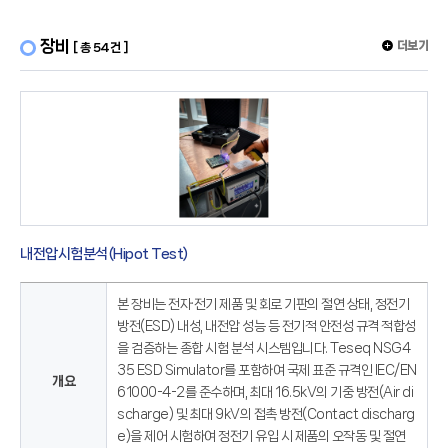
장비
더보기
[ 총 54건 ]
내전압시험분석(Hipot Test)
본 장비는 전자·전기 제품 및 회로 기판의 절연 상태, 정전기
방전(ESD) 내성, 내전압 성능 등 전기적 안전성 규격 적합성
을 검증하는 종합 시험 분석 시스템입니다. Teseq NSG4
35 ESD Simulator를 포함하여 국제 표준 규격인 IEC/EN
개요
61000-4-2를 준수하며, 최대 16.5kV의 기중 방전(Air di
scharge) 및 최대 9kV의 접촉 방전(Contact discharg
e)을 제어 시험하여 정전기 유입 시 제품의 오작동 및 절연