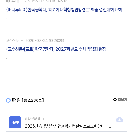
머니투데이
2026-07-28 09:46:12
(머니투데이)한국공학대, '제7회 대학창업연합캠프' 최종 경진대회 개최
1
교수신문
2026-07-24 10:29:28
(교수신문)[포토] 한국공학대, 2027학년도 수시 박람회 현장
1
파일
더보기
[ 총 2,238건 ]
창업보육센터
HWP
2026년 AI 융복합 사업계획서 컨설팅 프로그램 안내(신청서 포함).hwp