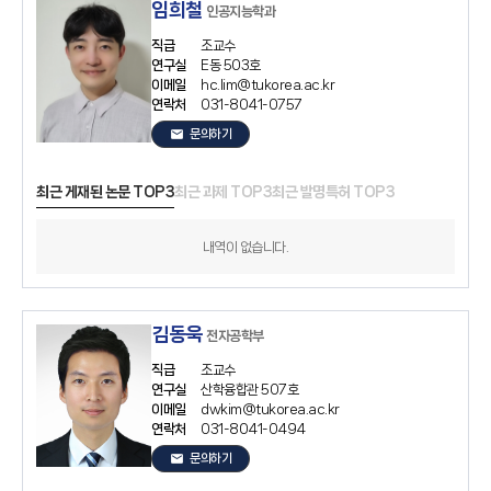
임희철
인공지능학과
직급
조교수
연구실
E동 503호
이메일
hc.lim@tukorea.ac.kr
연락처
031-8041-0757
email
문의하기
최근 게재된 논문 TOP3
최근 과제 TOP3
최근 발명특허 TOP3
내역이 없습니다.
김동욱
전자공학부
직급
조교수
연구실
산학융합관 507호
이메일
dwkim@tukorea.ac.kr
연락처
031-8041-0494
email
문의하기