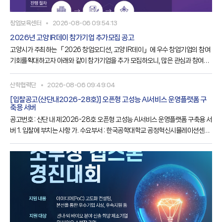
창업보육센터
2026-08-06 09:54:13
2026년 고양 IR데이 참가기업 추가모집 공고
고양시가 주최하는 「2026 창업오디션, 고양 IR데이」에 우수 창업기업의 참여
기회를확대하고자 아래와 같이 참가기업을 추가 모집하오니, 많은 관심과 참여를
바랍니다.가. 사 업 명○ 2026 창업오디션, 고양 IR데이 참가기업 추가모집나. 모
집기간○ 2026. 8. 5.(수) ～ 8. 30.(일), 24:00까지다. 모집대상○ 7년 이내의
산학협력단
2026-08-06 09:49:04
창업기업 또는 예비창업자라. 모집규모○ 7개사 마. 지원내용○ 기업진단 및 투자
[입찰공고(산단내2026-28호)] 오픈형 고성능 AI서비스 운영플랫폼 구
유치 전략 수립을 위한 1:1 컨설팅○ IR 스토리라인 및 스피치 역량강화 컨설팅○
축용 서버
고양창업펀드 등 투자운용사 투자심사
공고번호 : 산단 내 제2026-28호 오픈형 고성능 AI서비스 운영플랫폼 구축용 서
버 1. 입찰에 부치는 사항 가. 수요부서 : 한국공학대학교 공정혁신시뮬레이션센터
나. 물 품 명 : 오픈형 고성능 AI서비스 운영플랫폼 구축용 서버 다. 납품기한 : ~
2026.11.30까지 라. 기초금액 : 금 99,990,000원(금구천구백구십구만원,
VAT포함) 마. 입찰방식 : 제한경쟁, 전자입찰(총액계약), 규격·가격 동시입찰 바.
공고기간 : 2026.08.06.(목) ~ 08.14.(금) 바. 전자입찰 및 제출서류 접수 개시
일시