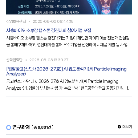
창업보육센터
2026-08-06 09:44:15
시흥바이오 소부장 캡스톤 경진대회 참여기업 모집
시흥바이오 소부장 캡스톤 경진대회는 기업이 제안한 아이디어를 전문가 컨설팅
을 통해구체화하고, 경진대회를 통해 우수기업을 선정하여 시제품 개발 등 사업화
를 지원하는사업입니다. 시흥산업진흥원에서는 바이오 분야로 업종 다각화를 희
망하는 관내·외 제조기업과 바이오 소재·부품·장비 기업을 대상으로 「시흥바이오
산학협력단
2026-08-03 13:39:27
소부장 캡스톤 경진대회」를추진하고 있으니 많은 관심 부탁드립니다.가. 사 업 명
[입찰공고(산단내2026-27호)] Al 입도분석기(Al Particle Imaging
○ 시흥바이오 소부장 캡스톤 경진대회나. 사업대상○ 관내외 바이오 분야로 업종
Analyzer)
다각화 희망 제조기업 및 바이오 소부자 기업다. 사업내용○ 제안 아이디어 고도화
공고번호 : 산단 내 제2026-27호 Al 입도분석기(Al Particle Imaging
Analyzer) 1. 입찰에 부치는 사항 가. 수요부서 : 한국공학대학교 공동기기원 나.
물 품 명 : Al 입도분석기(Al Particle Imaging Analyzer) 다. 납품기한 : 계약 후
120일 이내 라. 기초금액 : 금 180,00,000원(금일억팔천만원, VAT포함) 마. 입
찰방식 : 일반경쟁, 전자입찰(총액계약), 규격·가격 동시입찰 바. 공고기간 :
2026.08.03.(월) ~ 08.12.(수) 바. 전자입찰
연구과제
더보기
[ 총 6,881건 ]