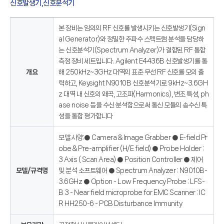
신호발생기,신호분석기
본 장비는 임의의 RF 신호를 발생시키는 신호발생기(Sign
al Generator)와 정밀한 주파수 스펙트럼 분석을 담당하
는 신호분석기(Spectrum Analyzer)가 결합된 RF 통합
측정 장비 세트입니다. Agilent E4436B 신호발생기를 통
개요
해 250kHz~3GHz 대역의 표준 무선 RF 신호를 모의 출
력하고, Keysight N9010B 신호분석기로 9kHz~3.6GH
z 대역 내 신호의 왜곡, 고조파(Harmonics), 변조 특성, ph
ase noise 등을 수신·분석함으로써 통신 모듈의 송수신 특
성을 통합 평가합니다
모델:사양:● Camera & Image Grabber ● E-field Pr
obe & Pre-amplifier (H/E field) ● Probe Holder :
3 Axis ( Scan Area) ● Position Controller ● 제어
모델/규격명
및 분석 소프트웨어 ● Spectrum Analyzer : N9010B-
3.6GHz ● Option - Low Frequency Probe : LFS-
B 3 - Near field microprobe for EMC Scanner : IC
R HH250-6 - PCB Disturbance Immunity