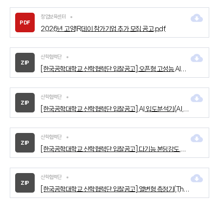
창업보육센터
PDF
2026년 고양IR데이 참가기업 추가 모집 공고.pdf
산학협력단
ZIP
[한국공학대학교 산학협력단 입찰공고] 오픈형 고성능 AI서비스 운영플랫폼 구축용 서버.zip
산학협력단
ZIP
[한국공학대학교 산학협력단 입찰공고] Al 입도분석기(Al Particle Imaging Analyzer).zip
산학협력단
ZIP
[한국공학대학교 산학협력단 입찰공고] 다기능 본딩강도 측정기(Multi-Function Bonding Strength Analysis System).zip
산학협력단
ZIP
[한국공학대학교 산학협력단 입찰공고] 열변형 측정기(Thermomechanical Characterization System).zip