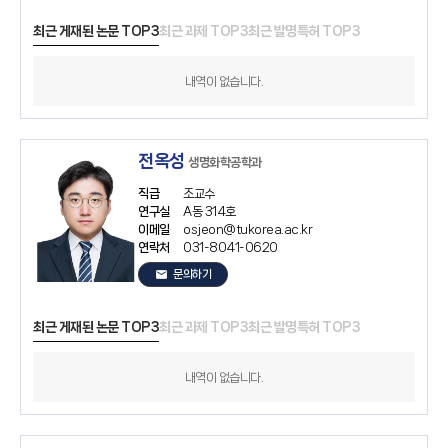
최근 게재된 논문 TOP3
최근 과제 TOP3
최근 발명특허 TOP3
내역이 없습니다.
전옥성
생명화학공학과
직급
조교수
연구실
A동 314호
이메일
osjeon@tukorea.ac.kr
연락처
031-8041-0620
email
문의하기
최근 게재된 논문 TOP3
최근 과제 TOP3
최근 발명특허 TOP3
내역이 없습니다.