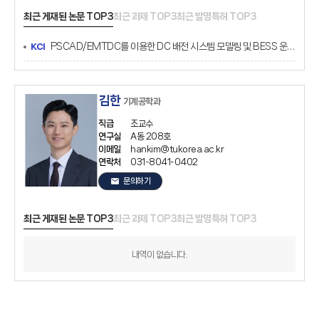
최근 게재된 논문 TOP3
최근 과제 TOP3
최근 발명특허 TOP3
PSCAD/EMTDC를 이용한 DC 배전 시스템 모델링 및 BESS 운전 전략 연구
KCI
김한
기계공학과
직급
조교수
연구실
A동 208호
이메일
hankim@tukorea.ac.kr
연락처
031-8041-0402
email
문의하기
최근 게재된 논문 TOP3
최근 과제 TOP3
최근 발명특허 TOP3
내역이 없습니다.