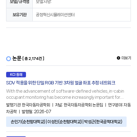
모델/규격명
모델:사양:
보유기관
공정혁신시뮬레이션센터
논문
더보기
[ 총 2,174건 ]
KCI 등재
SDV 적용을 위한 단일 RGB 기반 3차원 얼굴 좌표 추정 네트워크
With the advancement of software-defined vehicles, in-cabin
occupant monitoring has become increasingly important for
safety, comfort, and intelligent vehicle functions. Nonetheless,
발행기관:
한국자동차공학회
ㅣ 저널:
한국자동차공학회 논문집
ㅣ 연구분야:
자동
conventional approaches for three-dimensional facial landmark
차공학
ㅣ 발행월: 2026-07
estimation rely on stereo or depth sensors, increasing hardware
손민기(순천향대학교) | 이성진(순천향대학교) | 박성근(한국공학대학교)