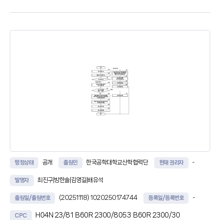
Theory)에 적용하여 기대 접촉 저항값(CRESexpected)을 산출하는
기대 저항 산출부와, 상기 측정부로부터 검측
공개
한국공학대학교산학협력단
-
행정상태
출원인
현재 권리자
최진구|방한솔|김영길|배유석
발명자
(20251118)
1020250174744
-
출원일/출원번호
등록일/등록번호
H04N 23/81
B60R 2300/8053
B60R 2300/30
CPC