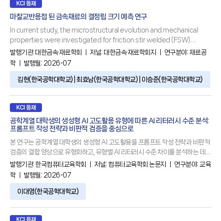
KCI 등재
마찰교반용접 된 금속재료의 결정립 크기 예측 연구
In current study, the microstructural evolution and mechanical
properties were investigated for friction stir welded (FSW)
metallic materials such as aluminum alloys (e.g., AA7075, AA7068)
발행기관:
대한금속·재료학회
ㅣ 저널:
대한금속·재료학회지
ㅣ 연구분야:
재료공
and medium Mn steel through the Zener-Hollomon parameter
학
ㅣ 발행월: 2026-07
(Z). For three materials, an increase in the welding speed
김현(한국공학대학교) | 최효남(한국공학대학교) | 이승준(한국공학대학교)
KCI 등재
공학계열 대학생의 생성형 AI 고도활용 유형에 따른 AI 리터러시 수준 분석:
프롬프트 작성 전략과 비판적 검증을 중심으로
본 연구는 공학계열 대학생의 생성형 AI 고도활용을 프롬프트 작성 전략과 비판적
검증의 결합 양상으로 유형화하고, 유형별 AI 리터러시 수준 차이를 분석하는 데
목적이 있다. 분석 결과, 공학계열 대학생은 비판적 검증보다 프롬프트 작성 전략
발행기관:
한국컴퓨터교육학회
ㅣ 저널:
컴퓨터교육학회 논문지
ㅣ 연구분야:
교육
을 더 높은 수준(=2.745)으로 활용하고 있었다. 그리고 생성형 AI 고도활용에 대
학
ㅣ 발행월: 2026-07
한 유형화 결과 전반적 중저활용형, 고프롬프트-검증결핍형, 저프롬프트-검증우
세형, 전반적 고활용형의 네 개의 유형으로 도출되었다. 또한 이러한 유형에 따라
이대영(한국공학대학교)
AI 리터러시 전체와 하위변인 수준 모두에서 유의한 차이가
KCI 등재