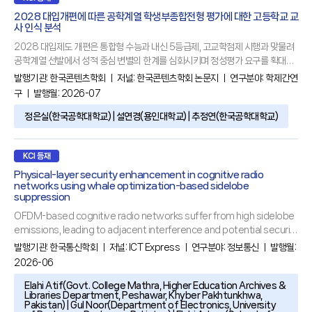
2028 대입개편에 따른 공학계열 학생부종합전형 평가에 대한 고등학교 교
사 인식 분석
2028 대입제도 개편은 통합형 수능과 내신 5등급제, 고교학점제 시행과 맞물려
공학계열 선발에서 성적 중심 변별의 한계를 심화시키며 정성평가 요구를 확대시
키고 있다. 본 연구는 전국 고등학교 교사를 200명을 대상으로 한 구조화된 설문
발행기관:
한국콘텐츠학회
ㅣ 저널:
한국콘텐츠학회 논문지
ㅣ 연구분야:
학제간연
조사와 개방형 서면 자문을 수집하여, 양적 통계 분석과 질적 내용분석을 통합한
구
ㅣ 발행월: 2026-07
삼각검증(triangulation)을 통해 공학계열 학업역량 평가의 준거와 해석 한계를
규명하였다. 설문은 과목선택경로, 심화과목 이수, 평가 공정성 등에 대한 인식을
정은실(한국공학대학교) | 설연경(용인대학교) | 추정연(한국공학대학교)
중심으로 구성되었다. 분석 결과, 고교학점제 환경에서 공학계열
KCI 등재
Physical-layer security enhancement in cognitive radio
networks using whale optimization-based sidelobe
suppression
OFDM-based cognitive radio networks suffer from high sidelobe
emissions, leading to adjacent interference and potential security
vulnerabilities. This paper introduces a Whale Optimization
발행기관:
한국통신학회
ㅣ 저널:
ICT Express
ㅣ 연구분야:
정보통신
ㅣ 발행월:
Algorithm (WOA)-based cancellation carrier (CC) approach for
2026-06
sidelobe suppression. Unlike conventional fixed-amplitude
Elahi Atif(Govt. College Mathra, Higher Education Archives &
Libraries Department, Peshawar, Khyber Pakhtunkhwa,
Pakistan) | Gul Noor(Department of Electronics, University