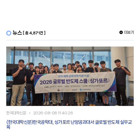
용 막-전극 접합체로서, 상기 수소 전극 촉매층은 P
뉴스
더보기
[ 총 4,871건 ]
한국대학신문
2026-08-06 11:40:26
(한국대학신문)한국공학대, 싱가포르 난양공과대서 글로벌 반도체 실무교
육