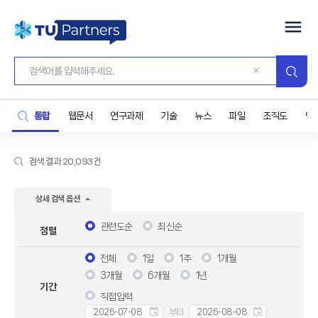
통합
웹문서
연구과제
기술
뉴스
파일
조직도
연
검색 결과 20,093건
상세 검색 옵션
관련도순
최신순
정렬
전체
1일
1주
1개월
3개월
6개월
1년
기간
직접입력
부터