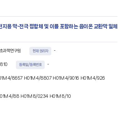
전지용 막-전극 접합체 및 이를 포함하는 음이온 교환막 일체
기초과학연구원
-
현재 권리자
810
-
등록일/등록번호
01M 4/8657
H01M 4/8807
H01M 4/9016
H01M 4/926
01M 4/88
H01M 8/0234
H01M 8/10
극 촉매층 및 산소 전극 촉매층, 및 상기 수소 전극 촉매층 및
PTL)을 포함하는 음이온 교환막 일체형 재생 연료전지용 막-전극 접