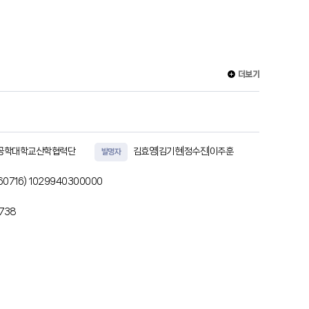
더보기
공학대학교산학협력단
김효영|김기현|정수진|이주훈
발명자
60716)
1029940300000
6738
하는 접촉 저항 및 접촉 힘을 측정하는 측정부와, 상기 측정부로