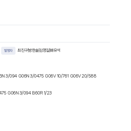
 적용하여 기대 접촉 저항값(CRESexpected)을 산출하는 기대
최진구|방한솔|김영길|배유석
발명자
6N 3/094
G06N 3/0475
G06V 10/761
G06V 20/588
475
G06N 3/094
B60R 1/23
는 영상 처리 장치는 하나 이상의 프로세서, 하나 이상의 프로세
S 센서와 통신하기 위한 통신 모듈을 포함하고, 인스트럭션들은