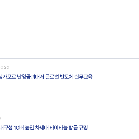
합체로서, 상기 수소 전극 촉매층은 P
40:26
 싱가포르 난양공과대서 글로벌 반도체 실무교육
9
내구성 10배 높인 차세대 타이타늄 합금 규명