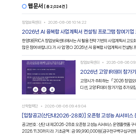
웹문서
[ 총 2,024건 ]
창업보육센터
2026-08-06 10:14:22
2026년 AI 융복합 사업계획서 컨설팅 프로그램 참여기업
한양대ERICA 창업보육센터에서는 AI 활용 전략 기반의 사업계획서 고도
많은 참여 바랍니다.가. 사 업 명○ 2026년 AI 융복합 사업계획서 컨설팅 프
○ 6개 사마. 추진개요○ 창업 핵심기술과 AI
창업보육센터
2026-08-06 09:
2026년 고양 IR데이 참가
고양시가 주최하는 「2026 창업오디
디션, 고양 IR데이 참가기업 추가모집나
투자유치 전략 수립을 위한 1:1 컨
산학협력단
2026-08-06 09:49:04
[입찰공고(산단내2026-28호)] 오픈형 고성능 AI서비스
공고번호 : 산단 내 제2026-28호 오픈형 고성능 AI서비스 운영플랫폼 구축용 서버 1. 입찰에 부치는 사항 가. 수요부서 : 한국공학대학교 공정혁신시뮬레이션센터 나. 물 품 명 : 오픈형 고성능 AI서비스 운영플랫폼 구축용 서버 다. 납품기한 : ~
2026.11.30까지 라. 기초금액 : 금 99,990,000원(금구천구백구십구만원,