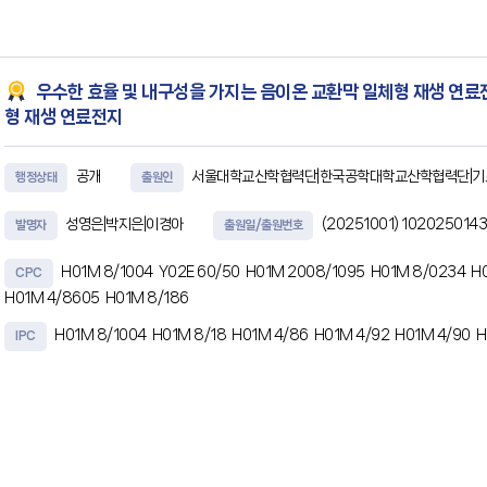
하나 이상의 프로세서에 의해 실행될 때, 영상 처리 장치로
우수한 효율 및 내구성을 가지는 음이온 교환막 일체형 재생 연료
형 재생 연료전지
공개
서울대학교산학협력단|한국공학대학교산학협력단|
행정상태
출원인
성영은|박지은|이경아
(20251001)
1020250143
발명자
출원일/출원번호
H01M 8/1004
Y02E 60/50
H01M 2008/1095
H01M 8/0234
H
CPC
H01M 4/8605
H01M 8/186
H01M 8/1004
H01M 8/18
H01M 4/86
H01M 4/92
H01M 4/90
H
IPC
초록
본 발명은, 음이온 교환막, 상기 음이온 교환막을 사이에 두고 양쪽에 각각 구비되는 수소 전
산소 전극 촉매층 상에 각각 구비되는 다공성 수송층(porous transport layer, 