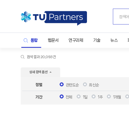
통합
웹문서
연구과제
기술
뉴스
검색 결과 20,093건
상세 검색 옵션
정렬
관련도순
최신순
전체
1일
1주
1개월
기간