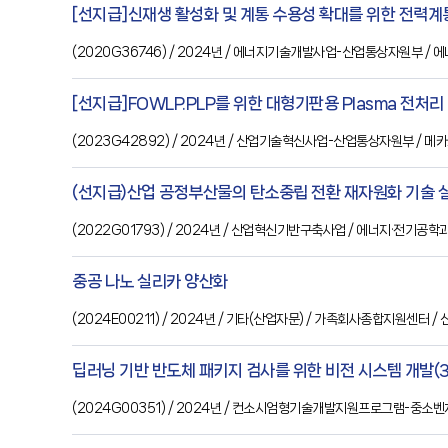
[선지급]신재생 활성화 및 계통 수용성 확대를 위한 전력계
(
2020G36746
) / 2024년
/ 에너지기술개발사업-산업통상자원부
/ 
[선지급]FOWLP.PLP를 위한 대형기판용 Plasma 전처리 
(
2023G42892
) / 2024년
/ 산업기술혁신사업-산업통상자원부
/ 메
(선지급)산업 공정부산물의 탄소중립 전환 재자원화 기술 
(
2022G01793
) / 2024년
/ 산업혁신기반구축사업
/ 에너지·전기공학
중공 나노 실리카 양산화
(
2024E00211
) / 2024년
/ 기타(산업자문)
/ 가족회사종합지원센터
/
딥러닝 기반 반도체 패키지 검사를 위한 비전 시스템 개발(3
(
2024G00351
) / 2024년
/ 컨소시엄형기술개발지원프로그램-중소벤