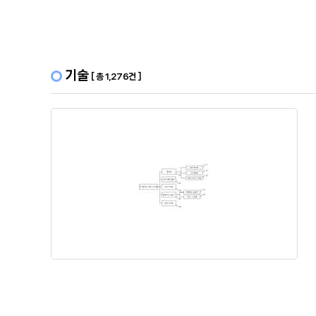
기술
[ 총 1,276건 ]