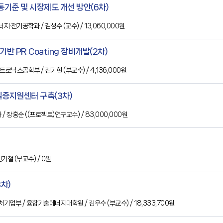
통기준 및 시장제도 개선 방안(6차)
에너지·전기공학과
/ 김성수
(교수)
/ 13,060,000원
기반 PR Coating 장비개발(2차)
카트로닉스공학부
/ 김기현
(부교수)
/ 4,136,000원
실증지원센터 구축(3차)
과
/ 장홍순
((프로젝트)연구교수)
/ 83,000,000원
 신기철
(부교수)
/ 0원
차)
처기업부
/ 융합기술에너지대학원
/ 김우수
(부교수)
/ 18,333,700원