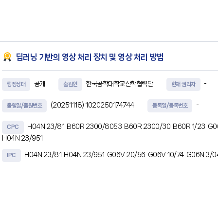
부터 검측 시점에 측정된 접촉 힘을 Hertz 접촉 이론 (Hertz Contact Theory)에
저항 산출부와, 상기 측정부로부터 검측
딥러닝 기반의 영상 처리 장치 및 영상 처리 방법
공개
한국공학대학교산학협력단
-
행정상태
출원인
현재 권리자
(20251118)
1020250174744
-
출원일/출원번호
등록일/등록번호
H04N 23/81
B60R 2300/8053
B60R 2300/30
B60R 1/23
G0
CPC
H04N 23/951
H04N 23/81
H04N 23/951
G06V 20/56
G06V 10/74
G06N 3/0
IPC
초록
딥러닝 기반의 영상 처리 장치 및 영상 처리 방법이 개시된다. 차량의 주행 영상을 처리하
서에 의해 실행 가능한 인스트럭션들을 저장하는 메모리, 및 하나 이상의 카메라 및 GP