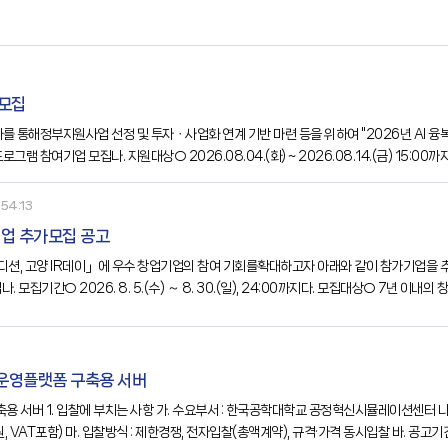
 모집
화를 통해정부지원사업 선정 및 투자ㆍ사업화 연계 기반 마련 등을 위하여 "2026년 AI
로그램 참여기업 모집나. 지원대상○ 2026.08.04.(화) ~ 2026.08.14.(금) 15
54:13
기업 추가모집 공고
션, 고양 IR데이」에 우수 창업기업의 참여 기회를확대하고자 아래와 같이 참가기업을 추가 
. 모집기간○ 2026. 8. 5.(수) ～ 8. 30.(일), 24:00까지다. 모집대상○ 7년 
설팅○ IR 스토리라인 및 스피치 역량강화 컨설팅○ 고양창업펀드 등 투자운용사 투자심사
 운영플랫폼 구축용 서버
 VAT포함) 마. 입찰방식 : 제한경쟁, 전자입찰(총액계약), 규격·가격 동시입찰 바. 공고기간 : 