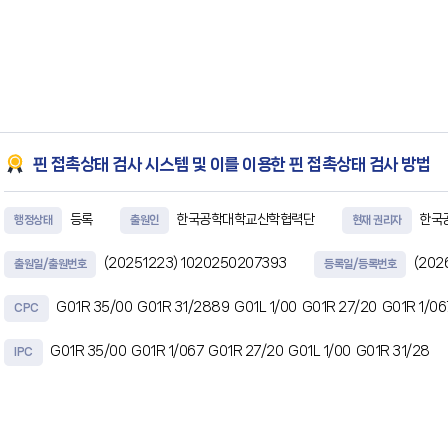
핀 접촉상태 검사 시스템 및 이를 이용한 핀 접촉상태 검사 방법
등록
한국공학대학교산학협력단
한국
행정상태
출원인
현재 권리자
(20251223)
1020250207393
(202
출원일/출원번호
등록일/등록번호
G01R 35/00
G01R 31/2889
G01L 1/00
G01R 27/20
G01R 1/0
CPC
G01R 35/00
G01R 1/067
G01R 27/20
G01L 1/00
G01R 31/28
IPC
초록
본 발명의 일실시예는, 크라운 팁 구조를 갖는 프로브 핀과 검사 대상 전극 사이에서 발생