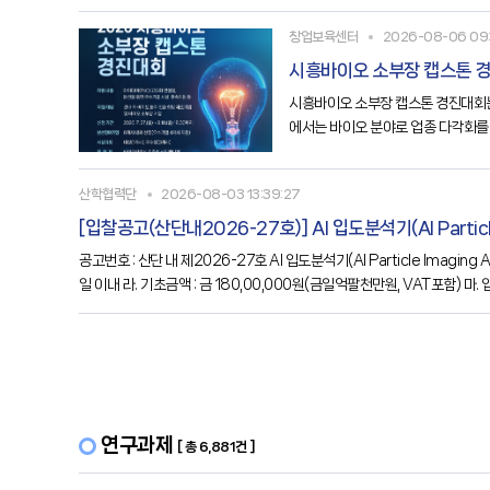
시
창업보육센터
2026-08-06 09:
시흥바이오 소부장 캡스톤 
시흥바이오 소부장 캡스톤 경진대회는
에서는 바이오 분야로 업종 다각화를
명○ 시흥바이오 소부장 캡스톤 경진
산학협력단
2026-08-03 13:39:27
[입찰공고(산단내2026-27호)] Al 입도분석기(Al Particle 
공고번호 : 산단 내 제2026-27호 Al 입도분석기(Al Particle Imaging Analyzer) 1. 입찰에 부치는 사항 가. 수요부서 : 한국공학대학교 공동기기원 나. 물 품 명 : Al 입도분석기(Al Particle Imaging Analyzer) 다. 납품기한 : 계약 후 120
일 이내 라. 기초금액 : 금 180,00,000원(금일억팔천만원, VAT포함) 마. 입
연구과제
[ 총 6,881건 ]