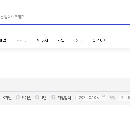
파일
조직도
연구자
장비
논문
아카이브
3개월
6개월
1년
직접입력
부터