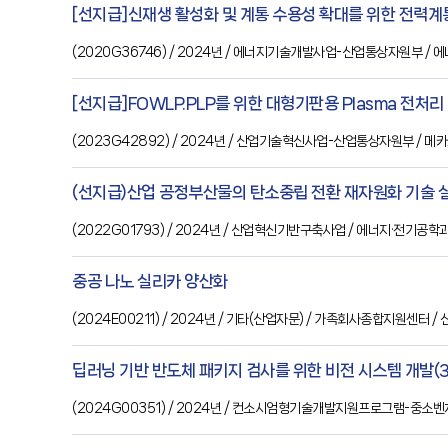
[선지급]신재생 활성화 및 계통 수용성 확대를 위한 전력계
(
2020G36746
) / 2024년
/ 에너지기술개발사업-산업통상자원부
/ 
[선지급]FOWLP.PLP를 위한 대형기판용 Plasma 전처리 
(
2023G42892
) / 2024년
/ 산업기술혁신사업-산업통상자원부
/ 메
(선지급)산업 공정부산물의 탄소중립 전환 재자원화 기술 
(
2022G01793
) / 2024년
/ 산업혁신기반구축사업
/ 에너지·전기공학
중공 나노 실리카 양산화
(
2024E00211
) / 2024년
/ 기타(산업자문)
/ 가족회사종합지원센터
/
딥러닝 기반 반도체 패키지 검사를 위한 비전 시스템 개발(3
(
2024G00351
) / 2024년
/ 컨소시엄형기술개발지원프로그램-중소벤