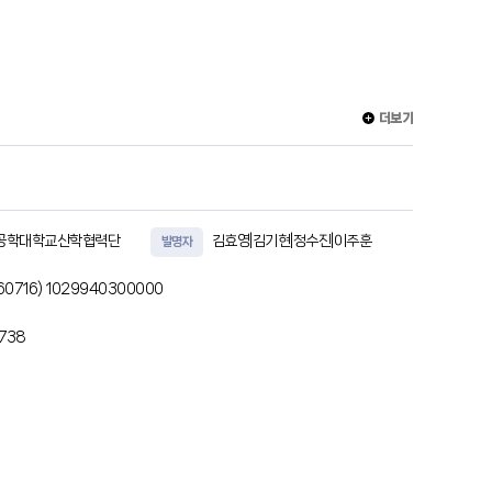
더보기
공학대학교산학협력단
김효영|김기현|정수진|이주훈
발명자
60716)
1029940300000
6738
하는 접촉 저항 및 접촉 힘을 측정하는 측정부와, 상기 측정부로