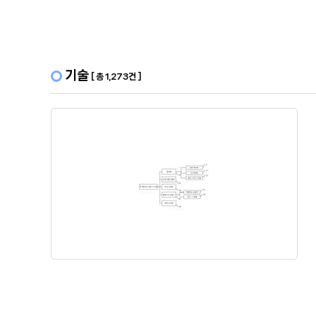
기술
[ 총 1,273건 ]