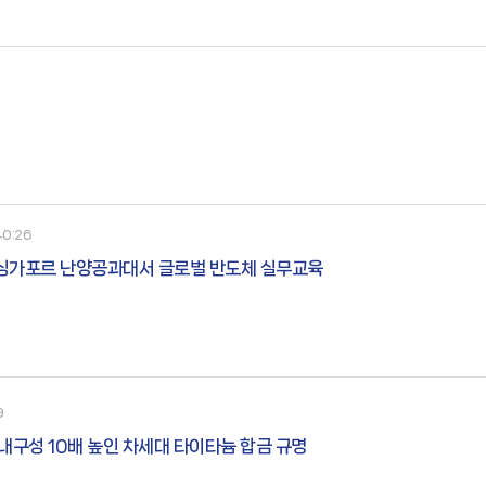
합체로서, 상기 수소 전극 촉매층은 P
40:26
 싱가포르 난양공과대서 글로벌 반도체 실무교육
9
내구성 10배 높인 차세대 타이타늄 합금 규명