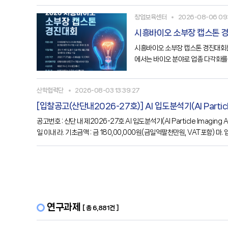
시
창업보육센터
2026-08-06 09:
시흥바이오 소부장 캡스톤 
시흥바이오 소부장 캡스톤 경진대회는
에서는 바이오 분야로 업종 다각화를
명○ 시흥바이오 소부장 캡스톤 경진
산학협력단
2026-08-03 13:39:27
[입찰공고(산단내2026-27호)] Al 입도분석기(Al Particle 
공고번호 : 산단 내 제2026-27호 Al 입도분석기(Al Particle Imaging Analyzer) 1. 입찰에 부치는 사항 가. 수요부서 : 한국공학대학교 공동기기원 나. 물 품 명 : Al 입도분석기(Al Particle Imaging Analyzer) 다. 납품기한 : 계약 후 120
일 이내 라. 기초금액 : 금 180,00,000원(금일억팔천만원, VAT포함) 마. 입
연구과제
[ 총 6,881건 ]