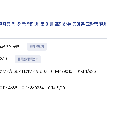
전지용 막-전극 접합체 및 이를 포함하는 음이온 교환막 일체
기초과학연구원
-
현재 권리자
810
-
등록일/등록번호
01M 4/8657
H01M 4/8807
H01M 4/9016
H01M 4/926
01M 4/88
H01M 8/0234
H01M 8/10
극 촉매층 및 산소 전극 촉매층, 및 상기 수소 전극 촉매층 및
PTL)을 포함하는 음이온 교환막 일체형 재생 연료전지용 막-전극 접