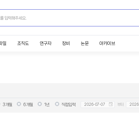
파일
조직도
연구자
장비
논문
아카이브
3개월
6개월
1년
직접입력
부터