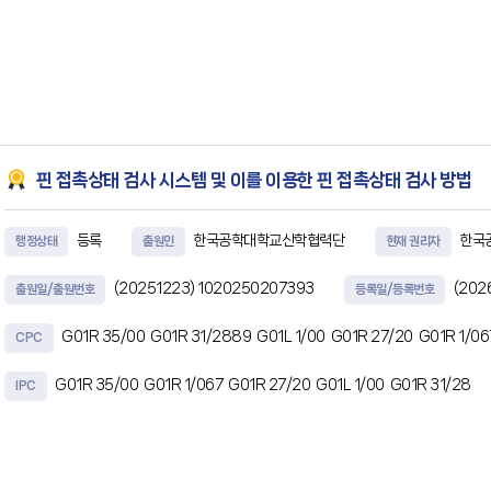
핀 접촉상태 검사 시스템 및 이를 이용한 핀 접촉상태 검사 방법
등록
한국공학대학교산학협력단
한국
행정상태
출원인
현재 권리자
(20251223)
1020250207393
(202
출원일/출원번호
등록일/등록번호
G01R 35/00
G01R 31/2889
G01L 1/00
G01R 27/20
G01R 1/0
CPC
G01R 35/00
G01R 1/067
G01R 27/20
G01L 1/00
G01R 31/28
IPC
초록
본 발명의 일실시예는, 크라운 팁 구조를 갖는 프로브 핀과 검사 대상 전극 사이에서 발생