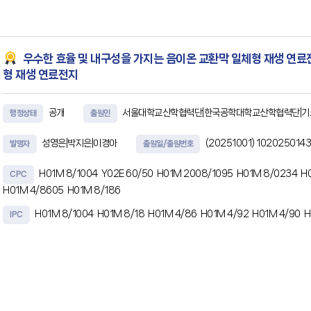
하나 이상의 프로세서에 의해 실행될 때, 영상 처리 장치로
우수한 효율 및 내구성을 가지는 음이온 교환막 일체형 재생 연료
형 재생 연료전지
공개
서울대학교산학협력단|한국공학대학교산학협력단|
행정상태
출원인
성영은|박지은|이경아
(20251001)
1020250143
발명자
출원일/출원번호
H01M 8/1004
Y02E 60/50
H01M 2008/1095
H01M 8/0234
H
CPC
H01M 4/8605
H01M 8/186
H01M 8/1004
H01M 8/18
H01M 4/86
H01M 4/92
H01M 4/90
H
IPC
초록
본 발명은, 음이온 교환막, 상기 음이온 교환막을 사이에 두고 양쪽에 각각 구비되는 수소 전
산소 전극 촉매층 상에 각각 구비되는 다공성 수송층(porous transport layer, 