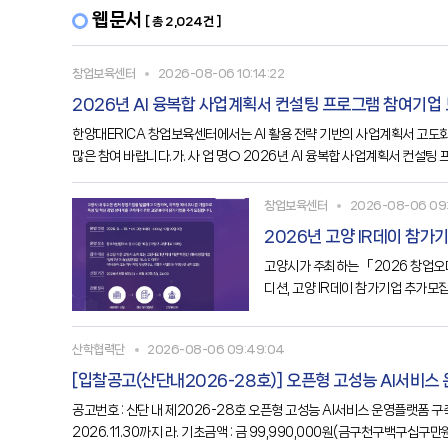
웹문서
[ 총 2,024건 ]
창업보육센터
2026-08-06 10:14:22
2026년 AI 융복합 사업계획서 컨설팅 프로그램 참여기업
한양대ERICA 창업보육센터에서는 AI 활용 전략 기반의 사업계획서 고도
많은 참여 바랍니다.가. 사 업 명○ 2026년 AI 융복합 사업계획서 컨설팅 프
○ 6개 사마. 추진개요○ 창업 핵심기술과 AI
창업보육센터
2026-08-06 09:
2026년 고양 IR데이 참가
고양시가 주최하는 「2026 창업오디
디션, 고양 IR데이 참가기업 추가모집나
투자유치 전략 수립을 위한 1:1 컨
산학협력단
2026-08-06 09:49:04
[입찰공고(산단내2026-28호)] 오픈형 고성능 AI서비스
공고번호 : 산단 내 제2026-28호 오픈형 고성능 AI서비스 운영플랫폼 구축용 서버 1. 입찰에 부치는 사항 가. 수요부서 : 한국공학대학교 공정혁신시뮬레이션센터 나. 물 품 명 : 오픈형 고성능 AI서비스 운영플랫폼 구축용 서버 다. 납품기한 : ~
2026.11.30까지 라. 기초금액 : 금 99,990,000원(금구천구백구십구만원,