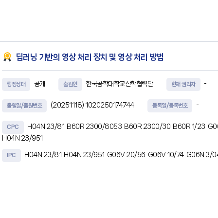
부터 검측 시점에 측정된 접촉 힘을 Hertz 접촉 이론 (Hertz Contact Theory)에
저항 산출부와, 상기 측정부로부터 검측
딥러닝 기반의 영상 처리 장치 및 영상 처리 방법
공개
한국공학대학교산학협력단
-
행정상태
출원인
현재 권리자
(20251118)
1020250174744
-
출원일/출원번호
등록일/등록번호
H04N 23/81
B60R 2300/8053
B60R 2300/30
B60R 1/23
G0
CPC
H04N 23/951
H04N 23/81
H04N 23/951
G06V 20/56
G06V 10/74
G06N 3/0
IPC
초록
딥러닝 기반의 영상 처리 장치 및 영상 처리 방법이 개시된다. 차량의 주행 영상을 처리하
서에 의해 실행 가능한 인스트럭션들을 저장하는 메모리, 및 하나 이상의 카메라 및 GP