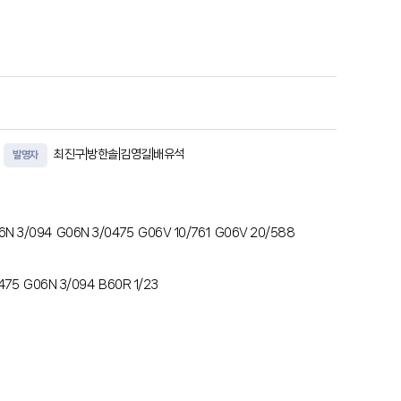
 적용하여 기대 접촉 저항값(CRESexpected)을 산출하는 기대
최진구|방한솔|김영길|배유석
발명자
6N 3/094
G06N 3/0475
G06V 10/761
G06V 20/588
475
G06N 3/094
B60R 1/23
는 영상 처리 장치는 하나 이상의 프로세서, 하나 이상의 프로세
S 센서와 통신하기 위한 통신 모듈을 포함하고, 인스트럭션들은