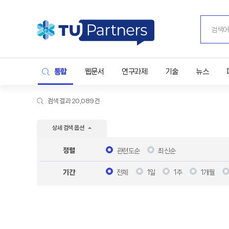
통합
웹문서
연구과제
기술
뉴스
검색 결과 20,089건
상세 검색 옵션
정렬
관련도순
최신순
전체
1일
1주
1개월
기간