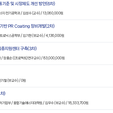
통기준 및 시장제도 개선 방안(6차)
에너지·전기공학과
/ 김성수
(교수)
/ 13,060,000원
기반 PR Coating 장비개발(2차)
카트로닉스공학부
/ 김기현
(부교수)
/ 4,136,000원
실증지원센터 구축(3차)
과
/ 장홍순
((프로젝트)연구교수)
/ 83,000,000원
 신기철
(부교수)
/ 0원
차)
처기업부
/ 융합기술에너지대학원
/ 김우수
(부교수)
/ 18,333,700원