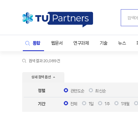
통합
웹문서
연구과제
기술
뉴스
검색 결과 20,089건
상세 검색 옵션
정렬
관련도순
최신순
전체
1일
1주
1개월
기간