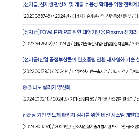
[선지급]신재생 활성화 및 계통 수용성 확대를 위한 전력계
(
2020G36746
) / 2024년
/ 에너지기술개발사업-산업통상자원부
/ 
[선지급]FOWLP.PLP를 위한 대형기판용 Plasma 전처리 
(
2023G42892
) / 2024년
/ 산업기술혁신사업-산업통상자원부
/ 메
(선지급)산업 공정부산물의 탄소중립 전환 재자원화 기술 
(
2022G01793
) / 2024년
/ 산업혁신기반구축사업
/ 에너지·전기공학
중공 나노 실리카 양산화
(
2024E00211
) / 2024년
/ 기타(산업자문)
/ 가족회사종합지원센터
/
딥러닝 기반 반도체 패키지 검사를 위한 비전 시스템 개발(3
(
2024G00351
) / 2024년
/ 컨소시엄형기술개발지원프로그램-중소벤