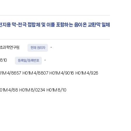
전지용 막-전극 접합체 및 이를 포함하는 음이온 교환막 일체
기초과학연구원
-
현재 권리자
810
-
등록일/등록번호
01M 4/8657
H01M 4/8807
H01M 4/9016
H01M 4/926
01M 4/88
H01M 8/0234
H01M 8/10
극 촉매층 및 산소 전극 촉매층, 및 상기 수소 전극 촉매층 및
PTL)을 포함하는 음이온 교환막 일체형 재생 연료전지용 막-전극 접