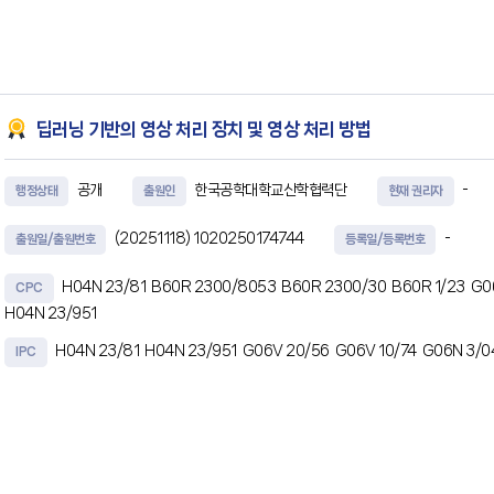
부터 검측 시점에 측정된 접촉 힘을 Hertz 접촉 이론 (Hertz Contact Theory)에
저항 산출부와, 상기 측정부로부터 검측
딥러닝 기반의 영상 처리 장치 및 영상 처리 방법
공개
한국공학대학교산학협력단
-
행정상태
출원인
현재 권리자
(20251118)
1020250174744
-
출원일/출원번호
등록일/등록번호
H04N 23/81
B60R 2300/8053
B60R 2300/30
B60R 1/23
G0
CPC
H04N 23/951
H04N 23/81
H04N 23/951
G06V 20/56
G06V 10/74
G06N 3/0
IPC
초록
딥러닝 기반의 영상 처리 장치 및 영상 처리 방법이 개시된다. 차량의 주행 영상을 처리하
서에 의해 실행 가능한 인스트럭션들을 저장하는 메모리, 및 하나 이상의 카메라 및 GP