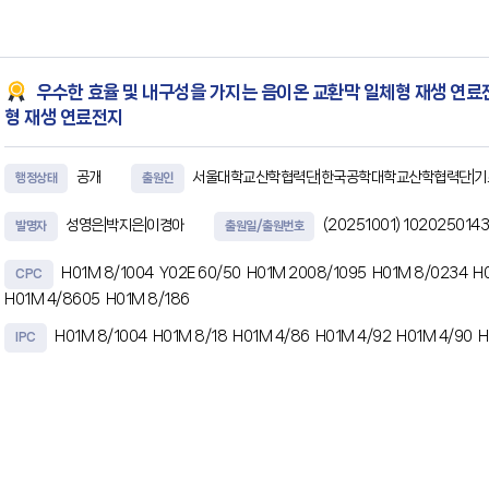
하나 이상의 프로세서에 의해 실행될 때, 영상 처리 장치로
우수한 효율 및 내구성을 가지는 음이온 교환막 일체형 재생 연료
형 재생 연료전지
공개
서울대학교산학협력단|한국공학대학교산학협력단|
행정상태
출원인
성영은|박지은|이경아
(20251001)
1020250143
발명자
출원일/출원번호
H01M 8/1004
Y02E 60/50
H01M 2008/1095
H01M 8/0234
H
CPC
H01M 4/8605
H01M 8/186
H01M 8/1004
H01M 8/18
H01M 4/86
H01M 4/92
H01M 4/90
H
IPC
초록
본 발명은, 음이온 교환막, 상기 음이온 교환막을 사이에 두고 양쪽에 각각 구비되는 수소 전
산소 전극 촉매층 상에 각각 구비되는 다공성 수송층(porous transport layer, 