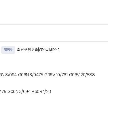
 적용하여 기대 접촉 저항값(CRESexpected)을 산출하는 기대
최진구|방한솔|김영길|배유석
발명자
6N 3/094
G06N 3/0475
G06V 10/761
G06V 20/588
475
G06N 3/094
B60R 1/23
는 영상 처리 장치는 하나 이상의 프로세서, 하나 이상의 프로세
S 센서와 통신하기 위한 통신 모듈을 포함하고, 인스트럭션들은