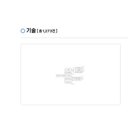
기술
[ 총 1,273건 ]