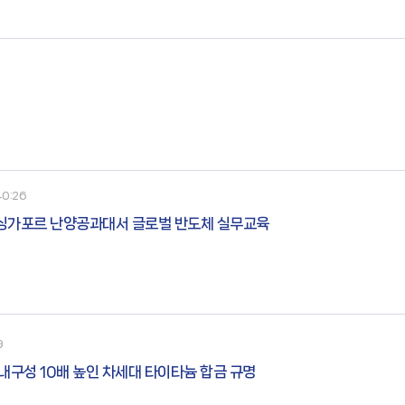
합체로서, 상기 수소 전극 촉매층은 P
40:26
 싱가포르 난양공과대서 글로벌 반도체 실무교육
9
내구성 10배 높인 차세대 타이타늄 합금 규명