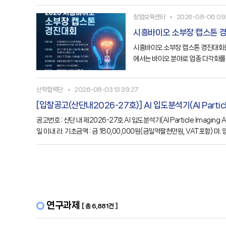
시
창업보육센터
2026-08-06 09:
시흥바이오 소부장 캡스톤 
시흥바이오 소부장 캡스톤 경진대회는
에서는 바이오 분야로 업종 다각화를
명○ 시흥바이오 소부장 캡스톤 경진
산학협력단
2026-08-03 13:39:27
[입찰공고(산단내2026-27호)] Al 입도분석기(Al Particle 
공고번호 : 산단 내 제2026-27호 Al 입도분석기(Al Particle Imaging Analyzer) 1. 입찰에 부치는 사항 가. 수요부서 : 한국공학대학교 공동기기원 나. 물 품 명 : Al 입도분석기(Al Particle Imaging Analyzer) 다. 납품기한 : 계약 후 120
일 이내 라. 기초금액 : 금 180,00,000원(금일억팔천만원, VAT포함) 마. 입
연구과제
[ 총 6,881건 ]