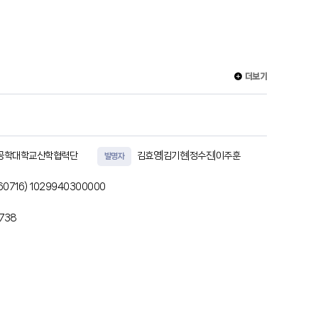
더보기
공학대학교산학협력단
김효영|김기현|정수진|이주훈
발명자
60716)
1029940300000
6738
하는 접촉 저항 및 접촉 힘을 측정하는 측정부와, 상기 측정부로