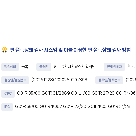
핀 접촉상태 검사 시스템 및 이를 이용한 핀 접촉상태 검사 방법
등록
한국공학대학교산학협력단
한국
행정상태
출원인
현재 권리자
(20251223)
1020250207393
(202
출원일/출원번호
등록일/등록번호
G01R 35/00
G01R 31/2889
G01L 1/00
G01R 27/20
G01R 1/0
CPC
G01R 35/00
G01R 1/067
G01R 27/20
G01L 1/00
G01R 31/28
IPC
초록
본 발명의 일실시예는, 크라운 팁 구조를 갖는 프로브 핀과 검사 대상 전극 사이에서 발생