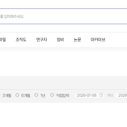
파일
조직도
연구자
장비
논문
아카이브
3개월
6개월
1년
직접입력
부터