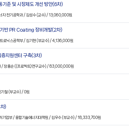
통기준 및 시장제도 개선 방안(6차)
에너지·전기공학과
/ 김성수
(교수)
/ 13,060,000원
기반 PR Coating 장비개발(2차)
카트로닉스공학부
/ 김기현
(부교수)
/ 4,136,000원
실증지원센터 구축(3차)
과
/ 장홍순
((프로젝트)연구교수)
/ 83,000,000원
 신기철
(부교수)
/ 0원
차)
처기업부
/ 융합기술에너지대학원
/ 김우수
(부교수)
/ 18,333,700원