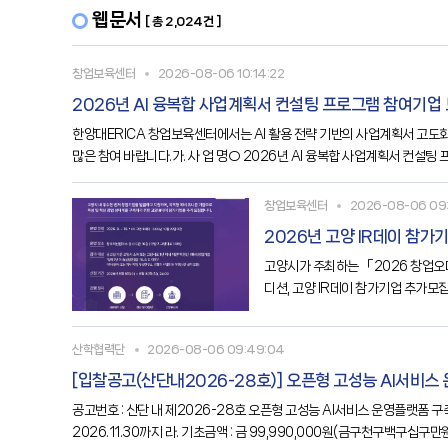
웹문서
[ 총 2,024건 ]
창업보육센터
2026-08-06 10:14:22
2026년 AI 융복합 사업계획서 컨설팅 프로그램 참여기업
한양대ERICA 창업보육센터에서는 AI 활용 전략 기반의 사업계획서 고도
많은 참여 바랍니다.가. 사 업 명○ 2026년 AI 융복합 사업계획서 컨설팅 프
○ 6개 사마. 추진개요○ 창업 핵심기술과 AI
창업보육센터
2026-08-06 09:
2026년 고양 IR데이 참가
고양시가 주최하는 「2026 창업오디
디션, 고양 IR데이 참가기업 추가모집나
투자유치 전략 수립을 위한 1:1 컨
산학협력단
2026-08-06 09:49:04
[입찰공고(산단내2026-28호)] 오픈형 고성능 AI서비스
공고번호 : 산단 내 제2026-28호 오픈형 고성능 AI서비스 운영플랫폼 구축용 서버 1. 입찰에 부치는 사항 가. 수요부서 : 한국공학대학교 공정혁신시뮬레이션센터 나. 물 품 명 : 오픈형 고성능 AI서비스 운영플랫폼 구축용 서버 다. 납품기한 : ~
2026.11.30까지 라. 기초금액 : 금 99,990,000원(금구천구백구십구만원,