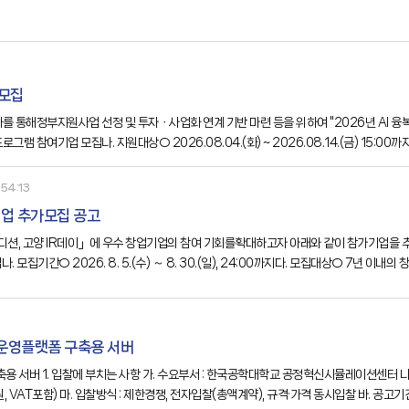
 모집
화를 통해정부지원사업 선정 및 투자ㆍ사업화 연계 기반 마련 등을 위하여 "2026년 AI
로그램 참여기업 모집나. 지원대상○ 2026.08.04.(화) ~ 2026.08.14.(금) 15
54:13
기업 추가모집 공고
션, 고양 IR데이」에 우수 창업기업의 참여 기회를확대하고자 아래와 같이 참가기업을 추가 
. 모집기간○ 2026. 8. 5.(수) ～ 8. 30.(일), 24:00까지다. 모집대상○ 7년 
설팅○ IR 스토리라인 및 스피치 역량강화 컨설팅○ 고양창업펀드 등 투자운용사 투자심사
 운영플랫폼 구축용 서버
 VAT포함) 마. 입찰방식 : 제한경쟁, 전자입찰(총액계약), 규격·가격 동시입찰 바. 공고기간 : 