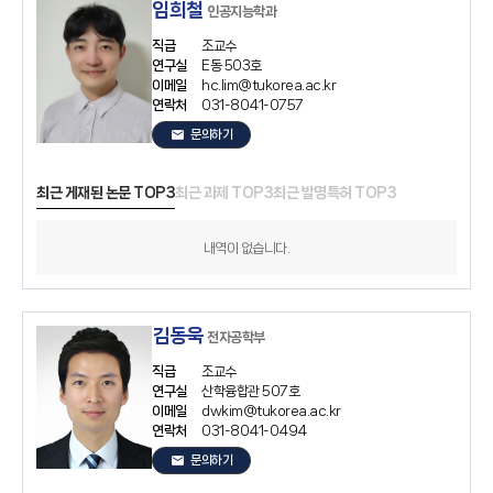
임희철
인공지능학과
직급
조교수
연구실
E동 503호
이메일
hc.lim@tukorea.ac.kr
연락처
031-8041-0757
email
문의하기
최근 게재된 논문 TOP3
최근 과제 TOP3
최근 발명특허 TOP3
내역이 없습니다.
김동욱
전자공학부
직급
조교수
연구실
산학융합관 507호
이메일
dwkim@tukorea.ac.kr
연락처
031-8041-0494
email
문의하기