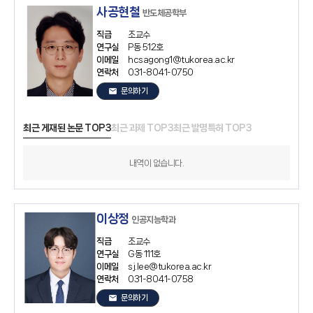
사공현철
반도체공학부
직급
조교수
연구실
P동 512호
이메일
hcsagong1@tukorea.ac.kr
연락처
031-8041-0750
email
문의하기
최근 게재된 논문 TOP3
최근 과제 TOP3
최근 발명특허 TOP3
내역이 없습니다.
이상정
인공지능학과
직급
조교수
연구실
G동 111호
이메일
sj.lee@tukorea.ac.kr
연락처
031-8041-0758
email
문의하기