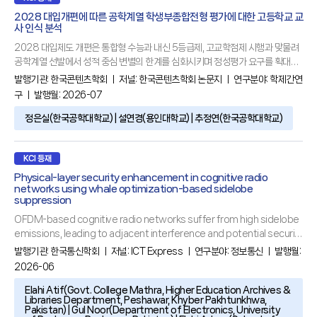
2028 대입개편에 따른 공학계열 학생부종합전형 평가에 대한 고등학교 교
사 인식 분석
2028 대입제도 개편은 통합형 수능과 내신 5등급제, 고교학점제 시행과 맞물려
공학계열 선발에서 성적 중심 변별의 한계를 심화시키며 정성평가 요구를 확대시
키고 있다. 본 연구는 전국 고등학교 교사를 200명을 대상으로 한 구조화된 설문
발행기관:
한국콘텐츠학회
ㅣ 저널:
한국콘텐츠학회 논문지
ㅣ 연구분야:
학제간연
조사와 개방형 서면 자문을 수집하여, 양적 통계 분석과 질적 내용분석을 통합한
구
ㅣ 발행월: 2026-07
삼각검증(triangulation)을 통해 공학계열 학업역량 평가의 준거와 해석 한계를
규명하였다. 설문은 과목선택경로, 심화과목 이수, 평가 공정성 등에 대한 인식을
정은실(한국공학대학교) | 설연경(용인대학교) | 추정연(한국공학대학교)
중심으로 구성되었다. 분석 결과, 고교학점제 환경에서 공학계열
KCI 등재
Physical-layer security enhancement in cognitive radio
networks using whale optimization-based sidelobe
suppression
OFDM-based cognitive radio networks suffer from high sidelobe
emissions, leading to adjacent interference and potential security
vulnerabilities. This paper introduces a Whale Optimization
발행기관:
한국통신학회
ㅣ 저널:
ICT Express
ㅣ 연구분야:
정보통신
ㅣ 발행월:
Algorithm (WOA)-based cancellation carrier (CC) approach for
2026-06
sidelobe suppression. Unlike conventional fixed-amplitude
Elahi Atif(Govt. College Mathra, Higher Education Archives &
Libraries Department, Peshawar, Khyber Pakhtunkhwa,
Pakistan) | Gul Noor(Department of Electronics, University