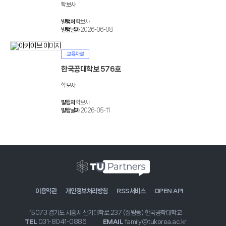
학보사
발행처
학보사
발행날짜
2026-06-08
교육자료
한국공대학보 576호
학보사
발행처
학보사
발행날짜
2026-05-11
이용약관
개인정보처리방침
RSS서비스
OPEN API
15073 경기도 시흥시 산기대학로 237 (정왕동) 한국공학대학교
TEL
031-8041-0886
EMAIL
family@tukorea.ac.kr