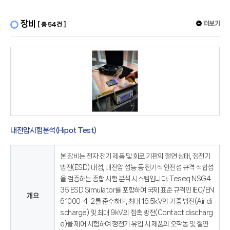
장비
더보기
[ 총 54건 ]
내전압시험분석(Hipot Test)
본 장비는 전자·전기 제품 및 회로 기판의 절연 상태, 정전기
방전(ESD) 내성, 내전압 성능 등 전기적 안전성 규격 적합성
을 검증하는 종합 시험 분석 시스템입니다. Teseq NSG4
35 ESD Simulator를 포함하여 국제 표준 규격인 IEC/EN
개요
61000-4-2를 준수하며, 최대 16.5kV의 기중 방전(Air di
scharge) 및 최대 9kV의 접촉 방전(Contact discharg
e)을 제어 시험하여 정전기 유입 시 제품의 오작동 및 절연