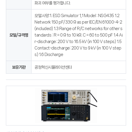
파괴 여부를 평가합니다.
모델:사양:1. ESD Simulator 1,1 Model : NSG435 1.2
Network 150 pF/330 Ω as per IEC/EN 61000-4-2
(included) 1.3 Range of R/C networks for other s
모델/규격명
tandards : R = 0 Ω to 10 kΩ; C = 60 to 500 pF 1.4 Ai
r-discharge: 200 V to 16.5 kV (in 100 V steps) 1.5
Contact-discharge: 200 V to 9 kV (in 100 V step
s) 1.6 Discharge
보유기관
공정혁신시뮬레이션센터