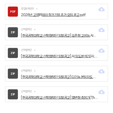
창업보육센터
PDF
2026년 고양IR데이 참가기업 추가 모집 공고.pdf
산학협력단
ZIP
[한국공학대학교 산학협력단 입찰공고] 오픈형 고성능 AI서비스 운영플랫폼 구축용 서버.zip
산학협력단
ZIP
[한국공학대학교 산학협력단 입찰공고] Al 입도분석기(Al Particle Imaging Analyzer).zip
산학협력단
ZIP
[한국공학대학교 산학협력단 입찰공고] 다기능 본딩강도 측정기(Multi-Function Bonding Strength Analysis System).zip
산학협력단
ZIP
[한국공학대학교 산학협력단 입찰공고] 열변형 측정기(Thermomechanical Characterization System).zip