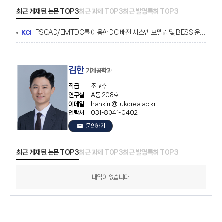
최근 게재된 논문 TOP3
최근 과제 TOP3
최근 발명특허 TOP3
PSCAD/EMTDC를 이용한 DC 배전 시스템 모델링 및 BESS 운전 전략 연구
KCI
김한
기계공학과
직급
조교수
연구실
A동 208호
이메일
hankim@tukorea.ac.kr
연락처
031-8041-0402
email
문의하기
최근 게재된 논문 TOP3
최근 과제 TOP3
최근 발명특허 TOP3
내역이 없습니다.