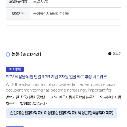
모델/규격명
모델:사양:
보유기관
공정혁신시뮬레이션센터
논문
더보기
[ 총 2,174건 ]
KCI 등재
SDV 적용을 위한 단일 RGB 기반 3차원 얼굴 좌표 추정 네트워크
With the advancement of software-defined vehicles, in-cabin
occupant monitoring has become increasingly important for
safety, comfort, and intelligent vehicle functions. Nonetheless,
발행기관:
한국자동차공학회
ㅣ 저널:
한국자동차공학회 논문집
ㅣ 연구분야:
자동
conventional approaches for three-dimensional facial landmark
차공학
ㅣ 발행월: 2026-07
estimation rely on stereo or depth sensors, increasing hardware
손민기(순천향대학교) | 이성진(순천향대학교) | 박성근(한국공학대학교)