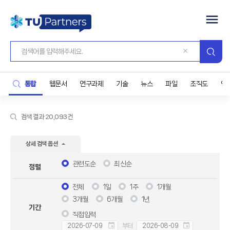
통합
웹문서
연구과제
기술
뉴스
파일
조직도
연
검색 결과 20,093건
상세 검색 옵션
관련도순
최신순
정렬
전체
1일
1주
1개월
3개월
6개월
1년
기간
직접입력
부터