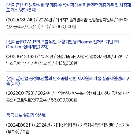
[선지급]신재생 활성화 및 계통 수용성 확대를 위한 전력계통기준 및 시장제
도 개선 방안(6차)
(
2020G36746
) / 2024년
/ 에너지기술개발사업-산업통상자원부
/ 에너지·
전기공학과
/ 김성수
(교수)
/ 13,060,000원
[선지급]FOWLP.PLP를 위한 대형기판용 Plasma 전처리 기반 PR
Coating 장비개발(2차)
(
2023G42892
) / 2024년
/ 산업기술혁신사업-산업통상자원부
/ 메카트로
닉스공학부
/ 김기현
(부교수)
/ 4,136,000원
(선지급)산업 공정부산물의 탄소중립 전환 재자원화 기술 실증지원센터 구
축(3차)
(
2022G01793
) / 2024년
/ 산업혁신기반구축사업
/ 에너지·전기공학과
/ 장
홍순
((프로젝트)연구교수)
/ 83,000,000원
중공 나노 실리카 양산화
(
2024E00211
) / 2024년
/ 기타(산업자문)
/ 가족회사종합지원센터
/ 신기철
(부교수)
/ 0원