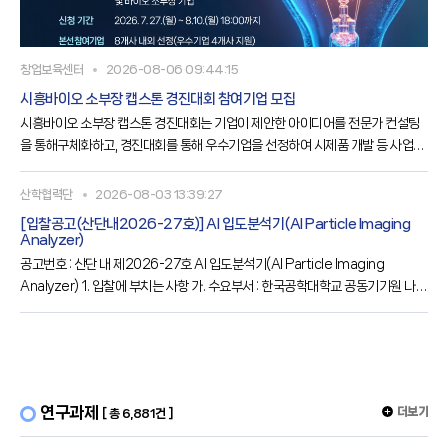
창업보육센터
2026-08-06 09:44:15
시흥바이오 소부장 캡스톤 경진대회 참여기업 모집
시흥바이오 소부장 캡스톤 경진대회는 기업이 제안한 아이디어를 전문가 컨설팅
을 통해구체화하고, 경진대회를 통해 우수기업을 선정하여 시제품 개발 등 사업화
를 지원하는사업입니다. 시흥산업진흥원에서는 바이오 분야로 업종 다각화를 희
망하는 관내·외 제조기업과 바이오 소재·부품·장비 기업을 대상으로 「시흥바이오
산학협력단
2026-08-03 13:39:27
소부장 캡스톤 경진대회」를추진하고 있으니 많은 관심 부탁드립니다.가. 사 업 명
[입찰공고(산단내2026-27호)] Al 입도분석기(Al Particle Imaging
○ 시흥바이오 소부장 캡스톤 경진대회나. 사업대상○ 관내외 바이오 분야로 업종
Analyzer)
다각화 희망 제조기업 및 바이오 소부자 기업다. 사업내용○ 제안 아이디어 고도화
공고번호 : 산단 내 제2026-27호 Al 입도분석기(Al Particle Imaging
Analyzer) 1. 입찰에 부치는 사항 가. 수요부서 : 한국공학대학교 공동기기원 나.
물 품 명 : Al 입도분석기(Al Particle Imaging Analyzer) 다. 납품기한 : 계약 후
120일 이내 라. 기초금액 : 금 180,00,000원(금일억팔천만원, VAT포함) 마. 입
찰방식 : 일반경쟁, 전자입찰(총액계약), 규격·가격 동시입찰 바. 공고기간 :
2026.08.03.(월) ~ 08.12.(수) 바. 전자입찰
연구과제
더보기
[ 총 6,881건 ]