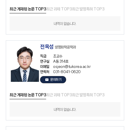
최근 게재된 논문 TOP3
최근 과제 TOP3
최근 발명특허 TOP3
내역이 없습니다.
전옥성
생명화학공학과
직급
조교수
연구실
A동 314호
이메일
osjeon@tukorea.ac.kr
연락처
031-8041-0620
email
문의하기
최근 게재된 논문 TOP3
최근 과제 TOP3
최근 발명특허 TOP3
내역이 없습니다.