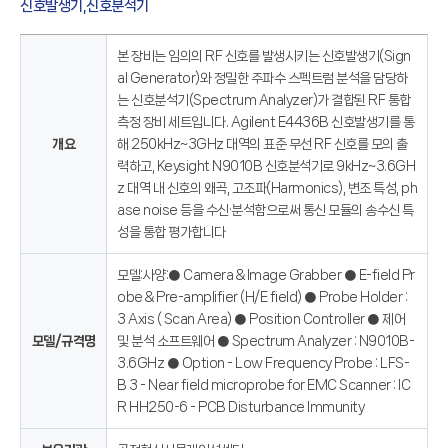
신호발생기,신호분석기
본 장비는 임의의 RF 신호를 발생시키는 신호발생기(Sign
al Generator)와 정밀한 주파수 스펙트럼 분석을 담당하
는 신호분석기(Spectrum Analyzer)가 결합된 RF 통합
측정 장비 세트입니다. Agilent E4436B 신호발생기를 통
개요
해 250kHz~3GHz 대역의 표준 무선 RF 신호를 모의 출
력하고, Keysight N9010B 신호분석기로 9kHz~3.6GH
z 대역 내 신호의 왜곡, 고조파(Harmonics), 변조 특성, ph
ase noise 등을 수신·분석함으로써 통신 모듈의 송수신 특
성을 통합 평가합니다
모델:사양:● Camera & Image Grabber ● E-field Pr
obe & Pre-amplifier (H/E field) ● Probe Holder :
3 Axis ( Scan Area) ● Position Controller ● 제어
모델/규격명
및 분석 소프트웨어 ● Spectrum Analyzer : N9010B-
3.6GHz ● Option - Low Frequency Probe : LFS-
B 3 - Near field microprobe for EMC Scanner : IC
R HH250-6 - PCB Disturbance Immunity