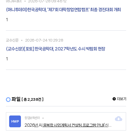
머니투데이
2026-07-28 09:46:12
(머니투데이)한국공학대, '제7회 대학창업연합캠프' 최종 경진대회 개최
1
교수신문
2026-07-24 10:29:28
(교수신문)[포토] 한국공학대, 2027학년도 수시 박람회 현장
1
파일
더보기
[ 총 2,238건 ]
창업보육센터
HWP
2026년 AI 융복합 사업계획서 컨설팅 프로그램 안내(신청서 포함).hwp