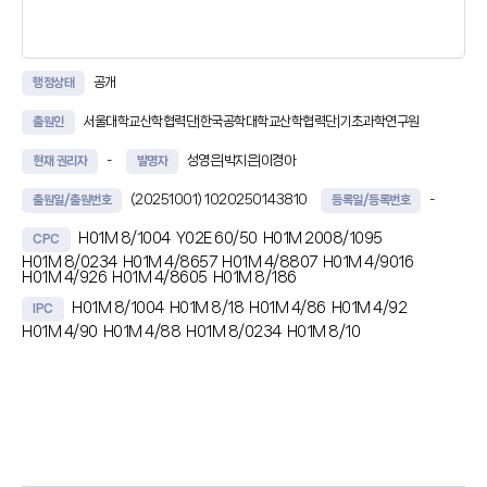
공개
행정상태
서울대학교산학협력단|한국공학대학교산학협력단|기초과학연구원
출원인
-
성영은|박지은|이경아
현재 권리자
발명자
(20251001)
1020250143810
-
출원일/출원번호
등록일/등록번호
H01M 8/1004
Y02E 60/50
H01M 2008/1095
CPC
H01M 8/0234
H01M 4/8657
H01M 4/8807
H01M 4/9016
H01M 4/926
H01M 4/8605
H01M 8/186
H01M 8/1004
H01M 8/18
H01M 4/86
H01M 4/92
IPC
H01M 4/90
H01M 4/88
H01M 8/0234
H01M 8/10
초록
본 발명은, 음이온 교환막, 상기 음이온 교환막을 사이에 두고 양쪽에 각각
구비되는 수소 전극 촉매층 및 산소 전극 촉매층, 및 상기 수소 전극 촉매층
및 산소 전극 촉매층 상에 각각 구비되는 다공성 수송층(porous
transport layer, PTL)을 포함하는 음이온 교환막 일체형 재생 연료전지