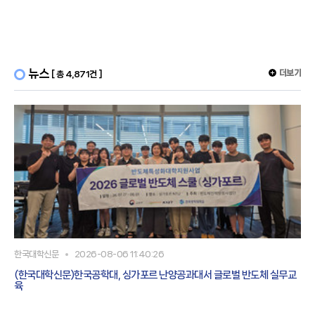
용 막-전극 접합체로서, 상기 수소 전극 촉매층은 P
뉴스
더보기
[ 총 4,871건 ]
한국대학신문
2026-08-06 11:40:26
(한국대학신문)한국공학대, 싱가포르 난양공과대서 글로벌 반도체 실무교
육