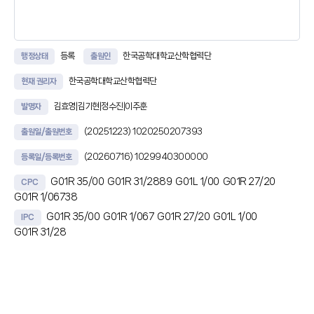
등록
한국공학대학교산학협력단
행정상태
출원인
한국공학대학교산학협력단
현재 권리자
김효영|김기현|정수진|이주훈
발명자
(20251223)
1020250207393
출원일/출원번호
(20260716)
1029940300000
등록일/등록번호
G01R 35/00
G01R 31/2889
G01L 1/00
G01R 27/20
CPC
G01R 1/06738
G01R 35/00
G01R 1/067
G01R 27/20
G01L 1/00
IPC
G01R 31/28
초록
본 발명의 일실시예는, 크라운 팁 구조를 갖는 프로브 핀과 검사 대상 전극
사이에서 발생하는 접촉 저항 및 접촉 힘을 측정하는 측정부와, 상기 측정부
로부터 검측 시점에 측정된 접촉 힘을 Hertz 접촉 이론 (Hertz Contact