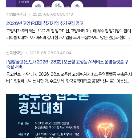
창업보육센터
2026-08-06 09:54:13
2026년 고양 IR데이 참가기업 추가모집 공고
고양시가 주최하는 「2026 창업오디션, 고양 IR데이」에 우수 창업기업의 참여
기회를확대하고자 아래와 같이 참가기업을 추가 모집하오니, 많은 관심과 참여를
바랍니다.가. 사 업 명○ 2026 창업오디션, 고양 IR데이 참가기업 추가모집나. 모
집기간○ 2026. 8. 5.(수) ～ 8. 30.(일), 24:00까지다. 모집대상○ 7년 이내의
산학협력단
2026-08-06 09:49:04
창업기업 또는 예비창업자라. 모집규모○ 7개사 마. 지원내용○ 기업진단 및 투자
[입찰공고(산단내2026-28호)] 오픈형 고성능 AI서비스 운영플랫폼 구
유치 전략 수립을 위한 1:1 컨설팅○ IR 스토리라인 및 스피치 역량강화 컨설팅○
축용 서버
고양창업펀드 등 투자운용사 투자심사
공고번호 : 산단 내 제2026-28호 오픈형 고성능 AI서비스 운영플랫폼 구축용 서
버 1. 입찰에 부치는 사항 가. 수요부서 : 한국공학대학교 공정혁신시뮬레이션센터
나. 물 품 명 : 오픈형 고성능 AI서비스 운영플랫폼 구축용 서버 다. 납품기한 : ~
2026.11.30까지 라. 기초금액 : 금 99,990,000원(금구천구백구십구만원,
VAT포함) 마. 입찰방식 : 제한경쟁, 전자입찰(총액계약), 규격·가격 동시입찰 바.
공고기간 : 2026.08.06.(목) ~ 08.14.(금) 바. 전자입찰 및 제출서류 접수 개시
일시