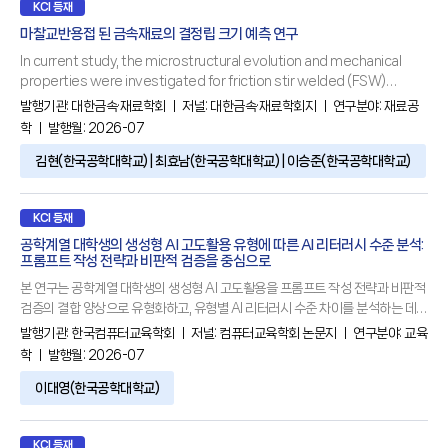
KCI 등재
마찰교반용접 된 금속재료의 결정립 크기 예측 연구
In current study, the microstructural evolution and mechanical
properties were investigated for friction stir welded (FSW)
metallic materials such as aluminum alloys (e.g., AA7075, AA7068)
발행기관:
대한금속·재료학회
ㅣ 저널:
대한금속·재료학회지
ㅣ 연구분야:
재료공
and medium Mn steel through the Zener-Hollomon parameter
학
ㅣ 발행월: 2026-07
(Z). For three materials, an increase in the welding speed
김현(한국공학대학교) | 최효남(한국공학대학교) | 이승준(한국공학대학교)
KCI 등재
공학계열 대학생의 생성형 AI 고도활용 유형에 따른 AI 리터러시 수준 분석:
프롬프트 작성 전략과 비판적 검증을 중심으로
본 연구는 공학계열 대학생의 생성형 AI 고도활용을 프롬프트 작성 전략과 비판적
검증의 결합 양상으로 유형화하고, 유형별 AI 리터러시 수준 차이를 분석하는 데
목적이 있다. 분석 결과, 공학계열 대학생은 비판적 검증보다 프롬프트 작성 전략
발행기관:
한국컴퓨터교육학회
ㅣ 저널:
컴퓨터교육학회 논문지
ㅣ 연구분야:
교육
을 더 높은 수준(=2.745)으로 활용하고 있었다. 그리고 생성형 AI 고도활용에 대
학
ㅣ 발행월: 2026-07
한 유형화 결과 전반적 중저활용형, 고프롬프트-검증결핍형, 저프롬프트-검증우
세형, 전반적 고활용형의 네 개의 유형으로 도출되었다. 또한 이러한 유형에 따라
이대영(한국공학대학교)
AI 리터러시 전체와 하위변인 수준 모두에서 유의한 차이가
KCI 등재