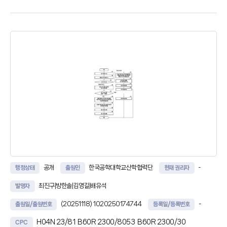
Theory)에 적용하여 기대 접촉 저항값(CRESexpected)을 산출하는
기대 저항 산출부와, 상기 측정부로부터 검측
공개
한국공학대학교산학협력단
-
행정상태
출원인
현재 권리자
최진구|방한솔|김영길|배유석
발명자
(20251118)
1020250174744
-
출원일/출원번호
등록일/등록번호
H04N 23/81
B60R 2300/8053
B60R 2300/30
CPC