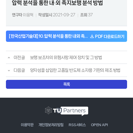
압력 분석을 통한 내·외 족지보행 분석 방법
연구자
이응혁
작성일시
2021-09-27
조회
37
[한국산업기술대]10.압력 분석을 통한 내외 족지보행 분석 방법_10-1572183.pdf
PDF 다운로드하기
이전글
보행 보조차의 위험사항 제어 장치 및 그 방법
다음글
양자섬을 삽입한 고품질 반도체 소자용 기판의 제조 방법
목록
이용약관
개인정보처리방침
RSS서비스
OPEN API