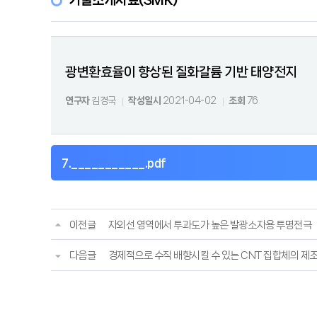
기술소개자료(SMK)
광변환효율이 향상된 질화갈륨 기반 태양전지
연구자
김경국
작성일시
2021-04-02
조회
76
7.___________.pdf
이전글
자외선 영역에서 투과도가 높은 발광소자용 투명전극
다음글
경제적으로 수직 배향시킬 수 있는 CNT 집합체의 제