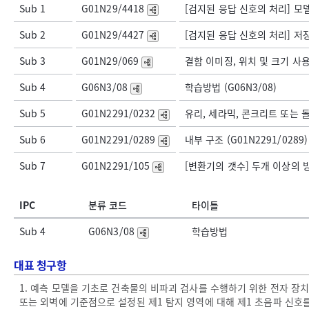
Sub 1
G01N29/4418
[검지된 응답 신호의 처리] 모델을
Sub 2
G01N29/4427
[검지된 응답 신호의 처리] 저장 
Sub 3
G01N29/069
결함 이미징, 위치 및 크기 사용 
Sub 4
G06N3/08
학습방법 (G06N3/08)
Sub 5
G01N2291/0232
유리, 세라믹, 콘크리트 또는 돌 (
Sub 6
G01N2291/0289
내부 구조 (G01N2291/0289)
Sub 7
G01N2291/105
[변환기의 갯수] 두개 이상의 방사
IPC
분류 코드
타이틀
Sub 4
G06N3/08
학습방법
대표 청구항
1. 예측 모델을 기초로 건축물의 비파괴 검사를 수행하기 위한 전자 장치
또는 외벽에 기준점으로 설정된 제1 탐지 영역에 대해 제1 초음파 신호를 