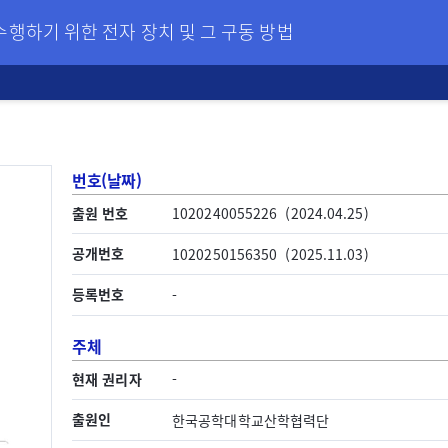
행하기 위한 전자 장치 및 그 구동 방법
번호(날짜)
출원 번호
1020240055226
(2024.04.25)
공개번호
1020250156350
(2025.11.03)
등록번호
-
주체
현재 권리자
-
출원인
한국공학대학교산학협력단