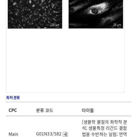
특허 분류
CPC
분류 코드
타이틀
[생물학 물질의 화학적 분
석; 생물특정 리간드 결합
G01N33/582
Main
법을 수반하는 실험; 면역