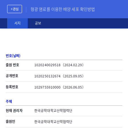
형광 염료를 이용한 배양 세포 확인방법
+ 관심
서지
공보
번호(날짜)
출원 번호
1020240029518
(2024.02.29)
공개번호
1020250132674
(2025.09.05)
등록번호
1029755910000
(2026.06.05)
주체
현재 권리자
한국공학대학교산학협력단
출원인
한국공학대학교산학협력단