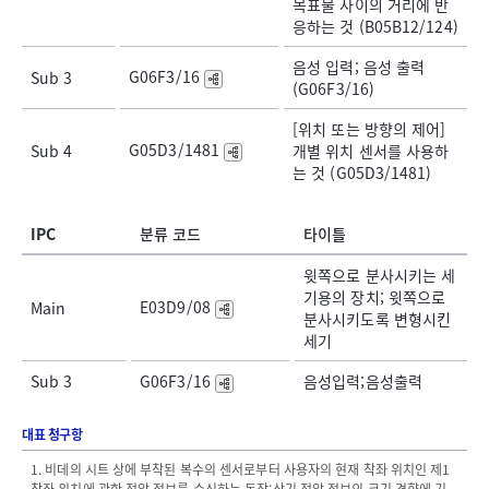
목표물 사이의 거리에 반
응하는 것 (B05B12/124)
음성 입력; 음성 출력
G06F3/16
Sub 3
(G06F3/16)
[위치 또는 방향의 제어]
G05D3/1481
Sub 4
개별 위치 센서를 사용하
는 것 (G05D3/1481)
IPC
분류 코드
타이틀
윗쪽으로 분사시키는 세
기용의 장치; 윗쪽으로
E03D9/08
Main
분사시키도록 변형시킨
세기
Sub 3
G06F3/16
음성입력;음성출력
대표 청구항
1. 비데의 시트 상에 부착된 복수의 센서로부터 사용자의 현재 착좌 위치인 제1