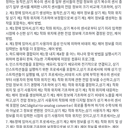
정하는 동작은,상기 복수의 센서 중 일부 센서들의 전압 정보와 상기 복수의 센서 중
상기 일부 센서를 제외한 나머지 센서들의 전압 정보의 크기 비교에 기초하여, 상기
제1 착좌 위치를 결정하는 동작을 포함하는, 제어 방법.[수학식](여기서, 은 상기 전
2. 제1항에 있어서,상기 생성하는 동작은,상기 제2 제어 정보를 상기 제1 착좌 위치
압 정보이고, 은 n번째 센서로부터 획득된 사용자의 착좌에 의한 디지털 정보이고,
및 상기 제2 착좌 위치에 기초하여 보정함으로써 상기 제1 제어 정보를 생성하는 동
는 공급 전압이다.)
작을 포함하는, 제어 방법.
3. 제1항에 있어서,상기 제2 착좌 위치는,상기 복수의 센서로부터 상기 미리 입력한
시점에 수신한 상기 제2 착좌 위치에 관한 전압 정보에 기초하여 결정된 것인, 제어
방법.
4. 제1항에 있어서,상기 사용자의 음성 인식에 의하여 비데의 제2 제어 정보를 미리
입력받는 동작을 더 포함하는, 제어 방법.
5. 하드웨어와 결합되어 제1항 내지 제4항 중 어느 하나의 항의 방법을 실행시키기
위하여 컴퓨터 판독 가능한 기록매체에 저장된 컴퓨터 프로그램.
6. 인스트럭션들을 포함하는 메모리; 및상기 메모리와 전기적으로 연결되고, 상기
인스트럭션들을 실행하기 위한 프로세서를 포함하고,상기 프로세서에 의해 상기 인
스트럭션들이 실행될 때, 상기 프로세서는,비데의 시트 상에 부착된 복수의 센서로
부터 사용자의 현재 착좌 위치인 제1 착좌 위치에 관한 전압 정보를 수신하고,상기
전압 정보의 크기 경향에 기초하여 상기 제1 착좌 위치를 결정하고,상기 제1 착좌
위치 및 상기 사용자의 제2 착좌 위치에 기초하여 상기 제1 착좌 위치에 대응하는
제1 제어 정보를 생성하며,상기 제1 제어 정보에 기초하여 상기 비데의 노즐을 제어
하고,상기 전압 정보는,상기 사용자의 착좌에 의한 디지털 정보가 상기 복수의 센서
에 포함된 DAC(digital-to-analog converter) 회로를 통하여 하기의 수학식에 따
라 아날로그 정보로 변환된 것이고,상기 제2 착좌 위치는,상기 사용자가 제2 제어
정보를 미리 입력한 시점의 상기 사용자의 착좌 위치인 것이고,상기 프로세서는,상
기 복수의 센서 중 일부 센서들의 전압 정보와 상기 복수의 센서 중 상기 일부 센서
7. 제6항에 있어서,상기 프로세서는,상기 제2 제어 정보를 상기 제1 착좌 위치 및 상
를 제외한 나머지 센서들의 전압 정보의 크기 비교에 기초하여, 상기 제1 착좌 위치
기 제2 착좌 위치에 기초하여 보정함으로써 상기 제1 제어 정보를 생성하는, 제어