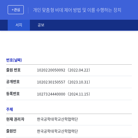
개인 맞춤형 비데 제어 방법 및 이를 수행하는 장치
+ 관심
서지
공보
번호(날짜)
출원 번호
1020220050092
(2022.04.22)
공개번호
1020230150557
(2023.10.31)
등록번호
1027324440000
(2024.11.15)
주체
현재 권리자
한국공학대학교산학협력단
출원인
한국공학대학교산학협력단