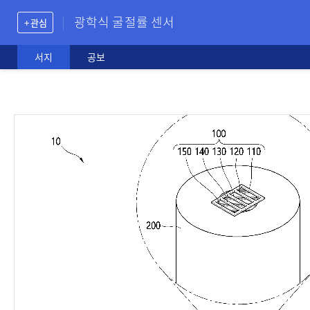
광학식 굴절률 센서
+ 관심
서지
공보