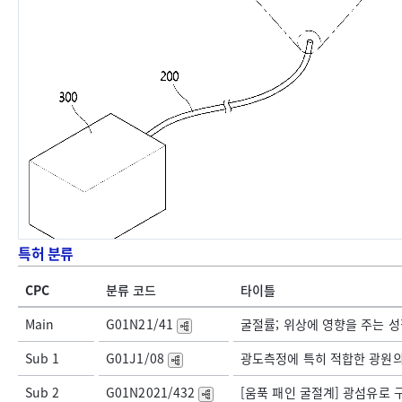
특허 분류
CPC
분류 코드
타이틀
Main
G01N21/41
굴절률; 위상에 영향을 주는 성질 
Sub 1
G01J1/08
광도측정에 특히 적합한 광원의 배
Sub 2
G01N2021/432
[움푹 패인 굴절계] 광섬유로 구성