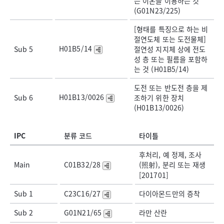
는 이온을 이용하는 것
(G01N23/225)
[형태를 특징으로 하는 비
절연도체 또는 도전물체]
H01B5/14
Sub 5
절연성 지지체 상에 전도
성 층 또는 필름을 포함하
는 것 (H01B5/14)
도전 또는 반도전 층을 제
H01B13/0026
Sub 6
조하기 위한 장치
(H01B13/0026)
IPC
분류 코드
타이틀
후처리, 예 정제, 조사
Main
C01B32/28
(照射), 분리 또는 재생
[201701]
Sub 1
C23C16/27
다이아몬드만의 증착
Sub 2
G01N21/65
라만 산란