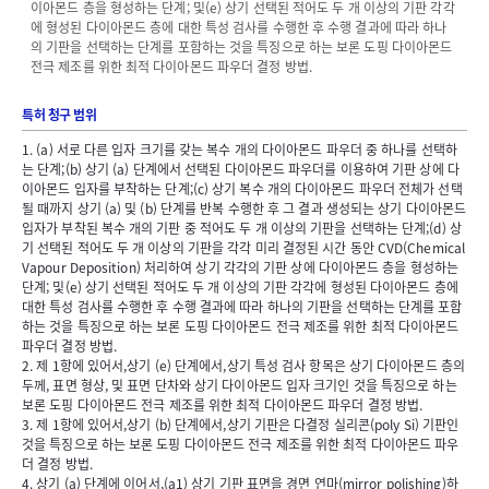
이아몬드 층을 형성하는 단계; 및(e) 상기 선택된 적어도 두 개 이상의 기판 각각
에 형성된 다이아몬드 층에 대한 특성 검사를 수행한 후 수행 결과에 따라 하나
의 기판을 선택하는 단계를 포함하는 것을 특징으로 하는 보론 도핑 다이아몬드
전극 제조를 위한 최적 다이아몬드 파우더 결정 방법.
특허 청구 범위
1. (a) 서로 다른 입자 크기를 갖는 복수 개의 다이아몬드 파우더 중 하나를 선택하
는 단계;(b) 상기 (a) 단계에서 선택된 다이아몬드 파우더를 이용하여 기판 상에 다
이아몬드 입자를 부착하는 단계;(c) 상기 복수 개의 다이아몬드 파우더 전체가 선택
될 때까지 상기 (a) 및 (b) 단계를 반복 수행한 후 그 결과 생성되는 상기 다이아몬드
입자가 부착된 복수 개의 기판 중 적어도 두 개 이상의 기판을 선택하는 단계;(d) 상
기 선택된 적어도 두 개 이상의 기판을 각각 미리 결정된 시간 동안 CVD(Chemical
Vapour Deposition) 처리하여 상기 각각의 기판 상에 다이아몬드 층을 형성하는
단계; 및(e) 상기 선택된 적어도 두 개 이상의 기판 각각에 형성된 다이아몬드 층에
대한 특성 검사를 수행한 후 수행 결과에 따라 하나의 기판을 선택하는 단계를 포함
하는 것을 특징으로 하는 보론 도핑 다이아몬드 전극 제조를 위한 최적 다이아몬드
파우더 결정 방법.
2. 제 1항에 있어서,상기 (e) 단계에서,상기 특성 검사 항목은 상기 다이아몬드 층의
두께, 표면 형상, 및 표면 단차와 상기 다이아몬드 입자 크기인 것을 특징으로 하는
보론 도핑 다이아몬드 전극 제조를 위한 최적 다이아몬드 파우더 결정 방법.
3. 제 1항에 있어서,상기 (b) 단계에서,상기 기판은 다결정 실리콘(poly Si) 기판인
것을 특징으로 하는 보론 도핑 다이아몬드 전극 제조를 위한 최적 다이아몬드 파우
더 결정 방법.
4. 상기 (a) 단계에 이어서,(a1) 상기 기판 표면을 경면 연마(mirror polishing)하