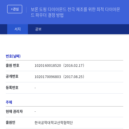
보론 도핑 다이아몬드 전극 제조를 위한 최적 다이아몬
+ 관심
드 파우더 결정 방법
서지
공보
번호(날짜)
출원 번호
1020160018520
(2016.02.17)
공개번호
1020170096803
(2017.08.25)
등록번호
-
주체
현재 권리자
-
출원인
한국공학대학교산학협력단