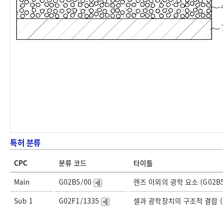
특허 분류
CPC
분류 코드
타이틀
Main
G02B5/00
렌즈 이외의 광학 요소 (G02B5
Sub 1
G02F1/1335
셀과 광학장치의 구조적 결합 (G0