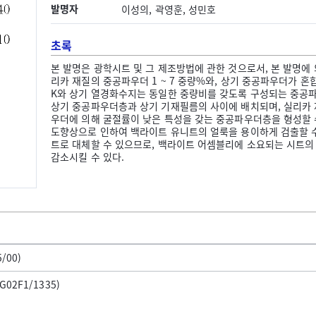
발명자
이성의, 곽영훈, 성민호
초록
본 발명은 광학시트 및 그 제조방법에 관한 것으로서, 본 발명에
리카 재질의 중공파우더 1 ~ 7 중량%와, 상기 중공파우더가 혼합되는 
K와 상기 열경화수지는 동일한 중량비를 갖도록 구성되는 중공
상기 중공파우더층과 상기 기재필름의 사이에 배치되며, 실리카
우더에 의해 굴절률이 낮은 특성을 갖는 중공파우더층을 형성할 
도향상으로 인하여 백라이트 유니트의 얼룩을 용이하게 검출할 수
트로 대체할 수 있으므로, 백라이트 어셈블리에 소요되는 시트의
감소시킬 수 있다.
/00)
2F1/1335)