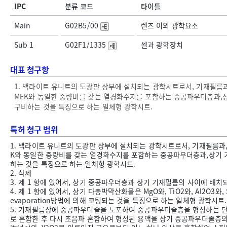
IPC
분류 코드
타이틀
Main
G02B5/00
렌즈 이외 광학요소
Sub 1
G02F1/1335
셀과 광학장치
대표 청구항
1. 백라이트 유니트의 도광판 상부에 설치되는 광학시트로서, 기재필름과, 상
MEK와 동일한 중량비를 갖는 열경화수지를 포함하는 중공파우더층과,
구비하는 것을 특징으로 하는 일체형 광학시트.
특허 청구 범위
1. 백라이트 유니트의 도광판 상부에 설치되는 광학시트로서, 기재필름과, 상기
K와 동일한 중량비를 갖는 열경화수지를 포함하는 중공파우더층과,상기
하는 것을 특징으로 하는 일체형 광학시트.
2. 삭제
3. 제 1 항에 있어서, 상기 중공파우더층과 상기 기재필름의 사이에 배
4. 제 1 항에 있어서, 상기 다층박막산화물은 MgO와, TiO2와, Al2O3와, S
evaporation방법에 의해 코팅되는 것을 특징으로 하는 일체형 광학시트.
5. 기재필름상에 중공파우더졸을 도포하여 중공파우더졸층을 형성하는 단계와,실
로 혼합한 후 다시 초음파 혼합하여 형성된 용액을 상기 중공파우더졸층의 상부에 중