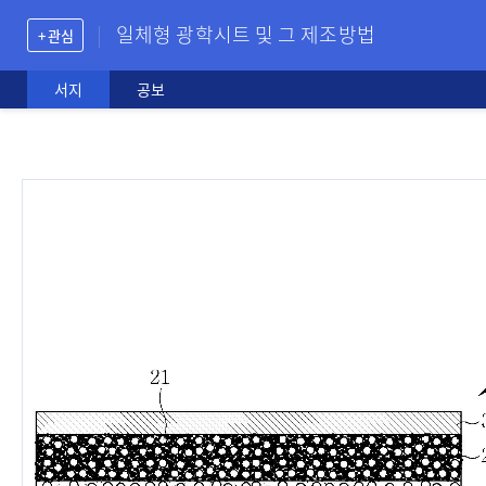
일체형 광학시트 및 그 제조방법
+ 관심
서지
공보