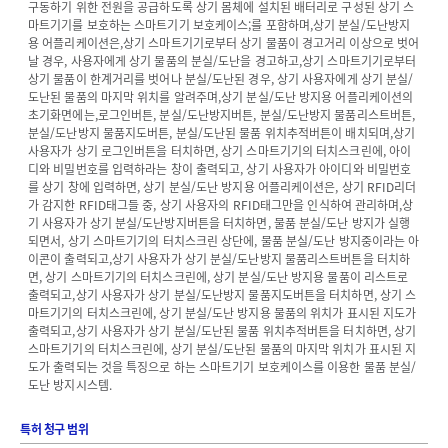
구동하기 위한 전원을 공급하도록 상기 몸체에 설치된 배터리로 구성된 상기 스
마트기기를 보호하는 스마트기기 보호케이스;를 포함하며,상기 분실/도난방지
용 어플리케이션은,상기 스마트기기로부터 상기 물품이 경고거리 이상으로 벗어
날 경우, 사용자에게 상기 물품의 분실/도난을 경고하고,상기 스마트기기로부터
상기 물품이 한계거리를 벗어나 분실/도난된 경우, 상기 사용자에게 상기 분실/
도난된 물품의 마지막 위치를 알려주며,상기 분실/도난 방지용 어플리케이션의
초기화면에는,로그인버튼, 분실/도난방지버튼, 분실/도난방지 물품리스트버튼,
분실/도난방지 물품지도버튼, 분실/도난된 물품 위치추적버튼이 배치되며,상기
사용자가 상기 로그인버튼을 터치하면, 상기 스마트기기의 터치스크린에, 아이
디와 비밀번호를 입력하라는 창이 출력되고, 상기 사용자가 아이디와 비밀번호
를 상기 창에 입력하면, 상기 분실/도난 방지용 어플리케이션은, 상기 RFID리더
가 감지한 RFID태그들 중, 상기 사용자의 RFID태그만을 인식하여 관리하며,상
기 사용자가 상기 분실/도난방지버튼을 터치하면, 물품 분실/도난 방지가 실행
되면서, 상기 스마트기기의 터치스크린 상단에, 물품 분실/도난 방지중이라는 아
이콘이 출력되고,상기 사용자가 상기 분실/도난방지 물품리스트버튼을 터치하
면, 상기 스마트기기의 터치스크린에, 상기 분실/도난 방지용 물품이 리스트로
출력되고,상기 사용자가 상기 분실/도난방지 물품지도버튼을 터치하면, 상기 스
마트기기의 터치스크린에, 상기 분실/도난 방지용 물품의 위치가 표시된 지도가
출력되고,상기 사용자가 상기 분실/도난된 물품 위치추적버튼을 터치하면, 상기
스마트기기의 터치스크린에, 상기 분실/도난된 물품의 마지막 위치가 표시된 지
도가 출력되는 것을 특징으로 하는 스마트기기 보호케이스를 이용한 물품 분실/
도난 방지시스템.
특허 청구 범위