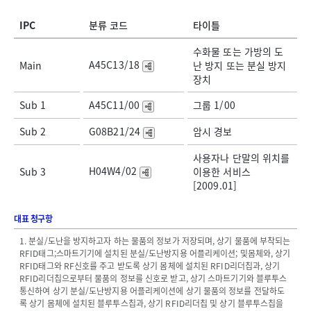
IPC
분류 코드
타이틀
수화물 또는 가방의 도
A45C13/18
Main
난 방지 또는 분실 방지
장치
Sub 1
A45C11/00
그룹 1/00
Sub 2
G08B21/24
암시 경보
사용자나 단말의 위치를
H04W4/02
Sub 3
이용한 서비스
[2009.01]
대표 청구항
1. 분실/도난을 방지하고자 하는 물품의 정보가 저장되며, 상기 물품에 부착되는
RFID태그;스마트기기에 설치된 분실/도난방지용 어플리케이션; 및몸체와, 상기
RFID태그와 RF신호를 주고 받도록 상기 몸체에 설치된 RFID리더칩과, 상기
RFID리더칩으로부터 물품의 정보를 신호로 받고, 상기 스마트기기와 블루투스
통신하여 상기 분실/도난방지용 어플리케이션에 상기 물품의 정보를 전달하도
록 상기 몸체에 설치된 블루투스칩과, 상기 RFID리더칩 및 상기 블루투스칩을