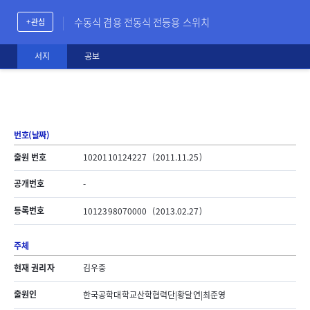
수동식 겸용 전동식 전등용 스위치
+ 관심
서지
공보
번호(날짜)
출원 번호
1020110124227
(2011.11.25)
공개번호
-
등록번호
1012398070000
(2013.02.27)
주체
현재 권리자
김우중
출원인
한국공학대학교산학협력단|황달연|최준영