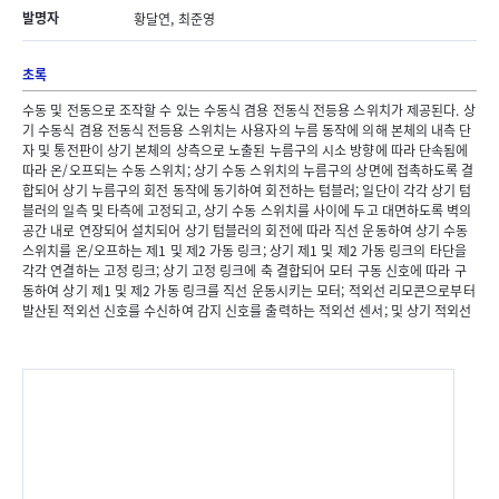
발명자
황달연, 최준영
초록
수동 및 전동으로 조작할 수 있는 수동식 겸용 전동식 전등용 스위치가 제공된다. 상
기 수동식 겸용 전동식 전등용 스위치는 사용자의 누름 동작에 의해 본체의 내측 단
자 및 통전판이 상기 본체의 상측으로 노출된 누름구의 시소 방향에 따라 단속됨에
따라 온/오프되는 수동 스위치; 상기 수동 스위치의 누름구의 상면에 접촉하도록 결
합되어 상기 누름구의 회전 동작에 동기하여 회전하는 텀블러; 일단이 각각 상기 텀
블러의 일측 및 타측에 고정되고, 상기 수동 스위치를 사이에 두고 대면하도록 벽의
공간 내로 연장되어 설치되어 상기 텀블러의 회전에 따라 직선 운동하여 상기 수동
스위치를 온/오프하는 제1 및 제2 가동 링크; 상기 제1 및 제2 가동 링크의 타단을
각각 연결하는 고정 링크; 상기 고정 링크에 축 결합되어 모터 구동 신호에 따라 구
동하여 상기 제1 및 제2 가동 링크를 직선 운동시키는 모터; 적외선 리모콘으로부터
발산된 적외선 신호를 수신하여 감지 신호를 출력하는 적외선 센서; 및 상기 적외선
센서로부터의 상기 감지 신호에 따라 상기 모터 구동 신호를 상기 모터로 출력하여
상기 모터의 구동을 제어하는 제어부를 포함한다.