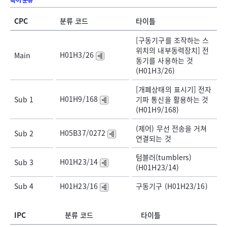
특허 분류
CPC
분류 코드
타이틀
[구동기구를 조작하는 스
위치의 내부동력장치] 전
H01H3/26
Main
동기를 사용하는 것
(H01H3/26)
[개폐상태의 표시기] 전자
H01H9/168
Sub 1
기파 통신을 활용하는 것
(H01H9/168)
(제어) 무선 전송을 거쳐
H05B37/0272
Sub 2
연결되는 것
텀블러(tumblers)
H01H23/14
Sub 3
(H01H23/14)
Sub 4
H01H23/16
구동기구 (H01H23/16)
IPC
분류 코드
타이틀