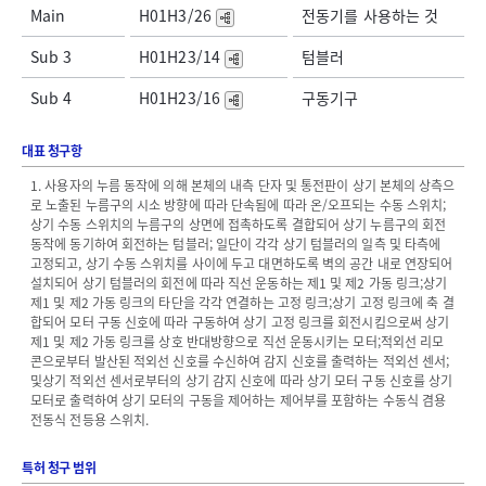
Main
H01H3/26
전동기를 사용하는 것
Sub 3
H01H23/14
텀블러
Sub 4
H01H23/16
구동기구
대표 청구항
1. 사용자의 누름 동작에 의해 본체의 내측 단자 및 통전판이 상기 본체의 상측으
로 노출된 누름구의 시소 방향에 따라 단속됨에 따라 온/오프되는 수동 스위치;
상기 수동 스위치의 누름구의 상면에 접촉하도록 결합되어 상기 누름구의 회전
동작에 동기하여 회전하는 텀블러; 일단이 각각 상기 텀블러의 일측 및 타측에
고정되고, 상기 수동 스위치를 사이에 두고 대면하도록 벽의 공간 내로 연장되어
설치되어 상기 텀블러의 회전에 따라 직선 운동하는 제1 및 제2 가동 링크;상기
제1 및 제2 가동 링크의 타단을 각각 연결하는 고정 링크;상기 고정 링크에 축 결
합되어 모터 구동 신호에 따라 구동하여 상기 고정 링크를 회전시킴으로써 상기
제1 및 제2 가동 링크를 상호 반대방향으로 직선 운동시키는 모터;적외선 리모
콘으로부터 발산된 적외선 신호를 수신하여 감지 신호를 출력하는 적외선 센서;
및상기 적외선 센서로부터의 상기 감지 신호에 따라 상기 모터 구동 신호를 상기
모터로 출력하여 상기 모터의 구동을 제어하는 제어부를 포함하는 수동식 겸용
전동식 전등용 스위치.
특허 청구 범위