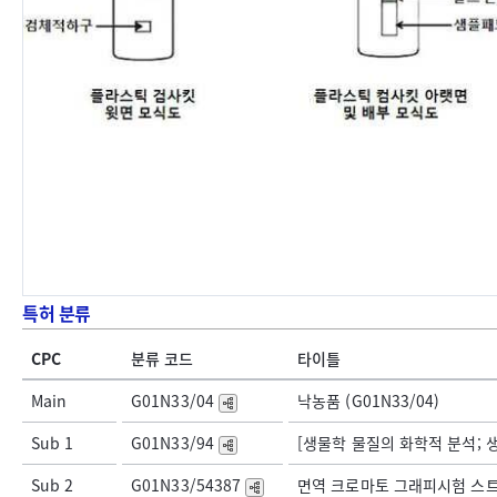
특허 분류
CPC
분류 코드
타이틀
Main
G01N33/04
낙농품 (G01N33/04)
Sub 1
G01N33/94
[생물학 물질의 화학적 분석; 생
Sub 2
G01N33/54387
면역 크로마토 그래피시험 스트립 