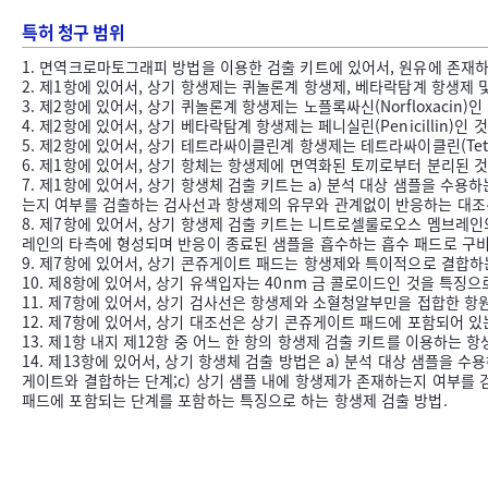
특허 청구 범위
1. 면역크로마토그래피 방법을 이용한 검출 키트에 있어서, 원유에 존재
2. 제1항에 있어서, 상기 항생제는 퀴놀론계 항생제, 베타락탐계 항생제
3. 제2항에 있어서, 상기 퀴놀론계 항생제는 노플록싸신(Norfloxacin)
4. 제2항에 있어서, 상기 베타락탐계 항생제는 페니실린(Penicillin)인
5. 제2항에 있어서, 상기 테트라싸이클린계 항생제는 테트라싸이클린(Tetra
6. 제1항에 있어서, 상기 항체는 항생제에 면역화된 토끼로부터 분리된 
7. 제1항에 있어서, 상기 항생체 검출 키트는 a) 분석 대상 샘플을 수
는지 여부를 검출하는 검사선과 항생제의 유무와 관계없이 반응하는 대조선;
8. 제7항에 있어서, 상기 항생제 검출 키트는 니트로셀룰로오스 멤브레
레인의 타측에 형성되며 반응이 종료된 샘플을 흡수하는 흡수 패드로 구비
9. 제7항에 있어서, 상기 콘쥬게이트 패드는 항생제와 특이적으로 결합하
10. 제8항에 있어서, 상기 유색입자는 40nm 금 콜로이드인 것을 특징으
11. 제7항에 있어서, 상기 검사선은 항생제와 소혈청알부민을 접합한 항
12. 제7항에 있어서, 상기 대조선은 상기 콘쥬게이트 패드에 포함되어 
13. 제1항 내지 제12항 중 어느 한 항의 항생제 검출 키트를 이용하는 항
14. 제13항에 있어서, 상기 항생체 검출 방법은 a) 분석 대상 샘플
게이트와 결합하는 단계;c) 상기 샘플 내에 항생제가 존재하는지 여부를 
패드에 포함되는 단계를 포함하는 특징으로 하는 항생제 검출 방법.