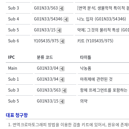
Sub 3
G01N33/563
[면역 분석; 생물학적 특이적 결
Sub 4
G01N33/54346
나노 입자 (G01N33/54346)
Sub 5
G01N33/15
약제; 그것의 물리적 특성 (G01
Sub 6
Y10S435/975
키트 (Y10S435/975)
IPC
분류 코드
타이틀
Main
G01N33/04
낙농품
Sub 1
G01N33/94
마취제에 관련된 것
Sub 3
G01N33/563
항체 프레그먼트를 포함하는
Sub 5
G01N33/15
의약
대표 청구항
1. 면역크로마토그래피 방법을 이용한 검출 키트에 있어서, 원유에 존