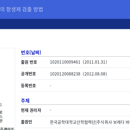
유의 항생제 검출 방법
번호(날짜)
출원 번호
1020110009461
(2011.01.31)
공개번호
1020120088238
(2012.08.08)
등록번호
-
주체
현재 권리자
-
출원인
한국공학대학교산학협력단|주식회사 보레다 