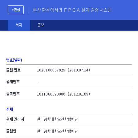
분산 환경에서의 ＦＰＧＡ 설계 검증 시스템
+ 관심
서지
공보
번호(날짜)
출원 번호
1020100067829
(2010.07.14)
공개번호
-
등록번호
1011060590000
(2012.01.09)
주체
현재 권리자
한국공학대학교산학협력단
출원인
한국공학대학교산학협력단