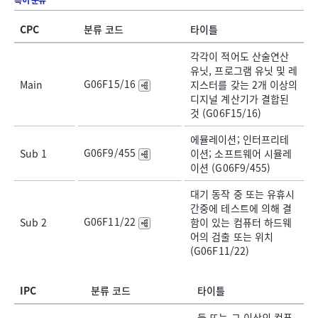
특허 분류
CPC
분류 코드
타이틀
각각이 적어도 산술연산
유닛, 프로그램 유닛 및 레
G06F15/16
Main
지스터를 갖는 2개 이상의
디지널 계산기가 결합된
것 (G06F15/16)
에뮬레이션; 인터프리테
G06F9/455
Sub 1
이션; 소프트웨어 시뮬레
이션 (G06F9/455)
대기 동작 중 또는 유휴시
간중에 테스트에 의해 결
G06F11/22
Sub 2
함이 있는 컴퓨터 하드웨
어의 검출 또는 위치
(G06F11/22)
IPC
분류 코드
타이틀
둘 또는 그 이상의 컴퓨