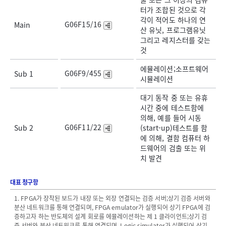
터가 조합된 것으로 각
각이 적어도 하나의 연
G06F15/16
Main
산 유닛, 프로그램유닛
그리고 레지스터를 갖는
것
에뮬레이션;소프트웨어
G06F9/455
Sub 1
시뮬레이션
대기 동작 중 또는 유휴
시간 중에 테스트함에
의해, 예를 들어 시동
G06F11/22
Sub 2
(start-up)테스트를 함
에 의해, 결함 컴퓨터 하
드웨어의 검출 또는 위
치 발견
대표 청구항
1. FPGA가 장착된 보드가 내장 또는 외장 연결되는 검증 서버;상기 검증 서버와
분산 네트워크를 통해 연결되며, FPGA emulator가 실행되어 상기 FPGA에 검
증하고자 하는 반도체의 설계 회로를 에뮬레이션하는 제 1 클라이언트;상기 검
증 서버와 분산 네트워크를 통해 연결되며, Logic simulator가 실행되어 상기