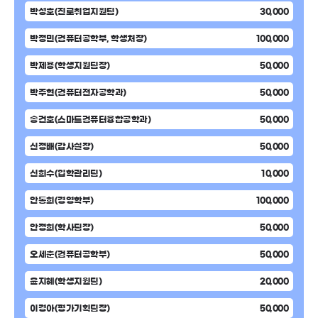
박성호(진로취업지원팀)
30,000
박정민(컴퓨터공학부, 학생처장)
100,000
박제용(학생지원팀장)
50,000
박주현(컴퓨터전자공학과)
50,000
송건호(스마트컴퓨터융합공학과)
50,000
신정배(감사실장)
50,000
신희수(입학관리팀)
10,000
안동희(경영학부)
100,000
안정희(학사팀장)
50,000
오세춘(컴퓨터공학부)
50,000
윤지혜(학생지원팀)
20,000
이경아(평가기획팀장)
50,000