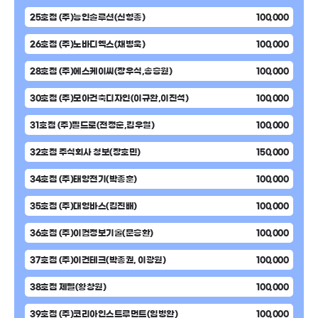
25호점 (주)능인솔루션(신형종)
100,000
26호점 (주)노바디엑스(채병욱)
100,000
28호점 (주)에스케이씨(장우식,송승원)
100,000
30호점 (주)모아건축디자인(이규완,이진석)
100,000
31호점 (주)필드로(전정순,김우열)
100,000
32호점 주식회사 청보(장호민)
150,000
34호점 (주)태양전기(박종훈)
100,000
35호점 (주)대영바스(김진배)
100,000
36호점 (주)이컴정보기술(문승환)
100,000
37호점 (주)이건테크(박종권, 이광원)
100,000
38호점 제펠(황창원)
100,000
39호점 (주)코리아인스트루먼트(임병완)
100,000