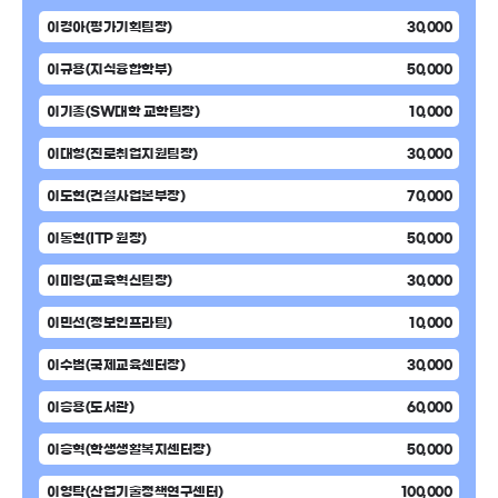
이경아(평가기획팀장)
30,000
이규용(지식융합학부)
50,000
이기종(SW대학 교학팀장)
10,000
이대형(진로취업지원팀장)
30,000
이도현(건설사업본부장)
70,000
이동현(ITP 원장)
50,000
이미영(교육혁신팀장)
30,000
이민선(정보인프라팀)
10,000
이수범(국제교육센터장)
30,000
이승용(도서관)
60,000
이승혁(학생생활복지센터장)
50,000
이영탁(산업기술정책연구센터)
100,000