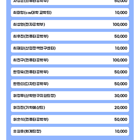
차정운(컴퓨터공학부)
50,000
최미영(sw대학 교학팀)
10,000
최성연(전자공학부)
100,000
최우진(컴퓨터공학부)
50,000
최재원(산업정책연구센터)
10,000
최진구(컴퓨터공학부)
100,000
한경숙(컴퓨터공학부)
50,000
한민섭(디자인공학부)
50,000
허경무(산학연구지원팀장)
30,000
허길진(기획예산팀)
20,000
허훈식(컴퓨터공학부)
50,000
홍원유(회계팀장)
10,000