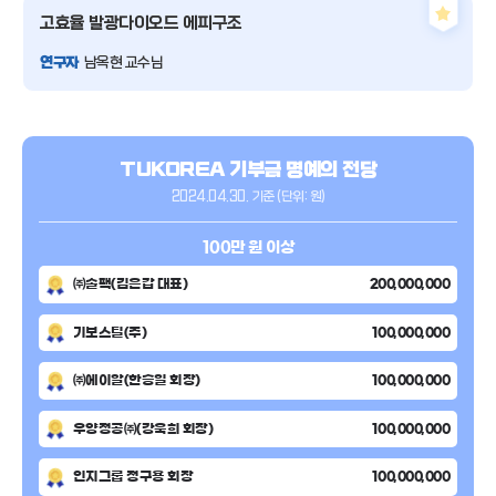
고효율 발광
다이오드 에피구조
연구자
남옥현 교수님
TUKOREA
기부금 명예의 전당
2024.04.30. 기준 (단위: 원)
100만 원 이상
㈜솔팩(김은갑 대표)
200,000,000
기보스틸(주)
100,000,000
㈜에이알(한승일 회장)
100,000,000
우양정공㈜(강욱희 회장)
100,000,000
인지그룹 정구용 회장
100,000,000