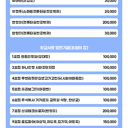
최아연(졸업생)
30,000
황정우(스마트컴퓨터융합공학과)
20,000
한형철(컴퓨터융합공학과)
200,000
함영란(컴퓨터융합공학과)
30,000
학교사랑 발전기금(후원의 집)
1호점 센트럴병원(성대영)
100,000
2호점 하나은행 시화공단지점
100,000
4호점 무한리필칼집생고기고인돌(시화이마트점)
100,000
5호점 올리브그린(이미현)
100,000
6호점 주식회사 가가(E동 교직원 식당, 안상교)
100,000
7호점 신성테크놀로지(한형철)
200,000
9호점 로드피아(이상덕,차승우,김기덕,이병욱)
150,000