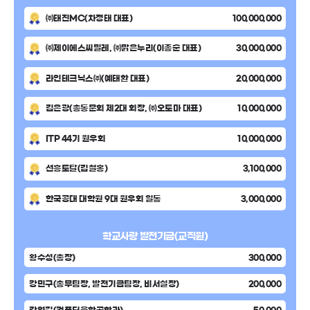
㈜태진MC(차정태 대표)
100,000,000
㈜제이에스씨밀레, ㈜맑은누리(이종순 대표)
30,000,000
라인테크닉스㈜(예태환 대표)
20,000,000
김은광(총동문회 제2대 회장, ㈜오토마 대표)
10,000,000
ITP 44기 원우회
10,000,000
선흥토탈(김철홍)
3,100,000
한국공대 대학원 9대 원우회 일동
3,000,000
학교사랑 발전기금(교직원)
황수성(총장)
300,000
강민구(총무팀장, 발전기금팀장, 비서실장)
200,000