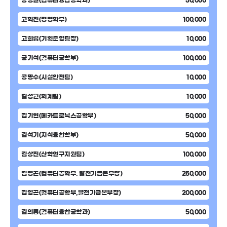
강영길(컴퓨터융합공학과)
50,000
고혁진(경영학부)
100,000
고희림(기획운영팀장)
10,000
공기석(컴퓨터공학부)
100,000
공명수(시설안전팀)
10,000
길성원(회계팀)
10,000
김기현(메카트로닉스공학부)
50,000
김석기(지식융합학부)
50,000
김상진(산학연구지원팀)
100,000
김영곤(컴퓨터공학부. 발전기금본부장)
250,000
김영곤(컴퓨터공학부,발전기금본부장)
200,000
김의룡(컴퓨터융합공학과)
50,000