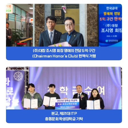
(주)대창 조시영 회장 명예의 전당 5억 구간
(Chairman Honor's Club) 헌액식 거행
본교, 제21대 ITP
총동문회 학생장학금 기탁