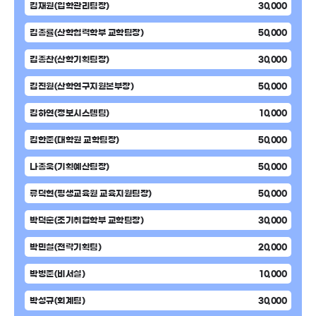
김재원(입학관리팀장)
30,000
김종률(산학협력학부 교학팀장)
50,000
김종찬(산학기획팀장)
30,000
김진원(산학연구지원본부장)
50,000
김하연(정보시스템팀)
10,000
김한준(대학원 교학팀장)
50,000
나종욱(기획예산팀장)
50,000
류덕현(평생교육원 교육지원팀장)
50,000
박덕순(조기취업학부 교학팀장)
30,000
박민철(전략기획팀)
20,000
박병준(비서실)
10,000
박성규(회계팀)
30,000