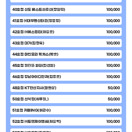
40호점 신도 베스트솔루션(장원덕)
100,000
41호점 ㈜대부펜션타운(양윤영)
100,000
42호점 ㈜에스엠티(이승훈)
100,000
43호점 대가(김정숙)
100,000
44호점 마인모리 픽쳐스(박훈)
100,000
45호점 열린뜰 화원(인선희)
100,000
46호점 강남아이디안과(김중훈)
100,000
48호점 KT안산지사(권현상)
50,000
50호점 신북경(최무열,)
50,000
51호점 카페ING(허근수)
100,000
52호점 ㈜토템제이앤씨(최승혁)
100,000