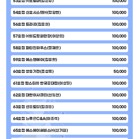
53호점 ㈜오토마(김은광)
100,000
54호점 신호시스템㈜(경원현)
100,000
56호점 트라콤(김윤철)
100,000
57호점 ㈜월드평화관광(이창림)
100,000
58호점 파티인하우스(정재훈)
100,000
59호점 에스앤에이(김용환)
100,000
60호점 쌍용기전(조성목)
50,000
61호점 맘스터치 한국공대점(이상걸)
100,000
62호점 대한이사클럽(신동천)
100,000
63호점 선흥토탈(김철흥)
100,000
64호점 늘푸른C&A(이종석)
100,000
65호점 에스에이써비스㈜(신기원)
100,000