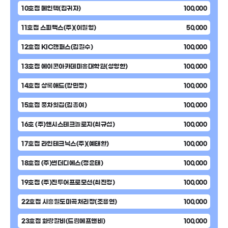
10호점 메인텍(김귀자)
100,000
11호점 스피맥스(주)(이일영)
50,000
12호점 KIC캠퍼스(김길수)
100,000
13호점 에이콘아카데미홍대학원(성영한)
100,000
14호점 상록애드(강민정)
100,000
15호점 풍차횟집(김종여)
100,000
16호 (주)앤시스테크놀로지(최규섭)
100,000
17호점 라인테크닉스(주)(예태환)
100,000
18호점 (주)썬더디에스(정운태)
100,000
19호점 (주)진투어프로모션(최진경)
100,000
22호점 시흥일도미곡처리장(조용연)
100,000
23호점 화랑갈비(드림에프앤비)
100,000