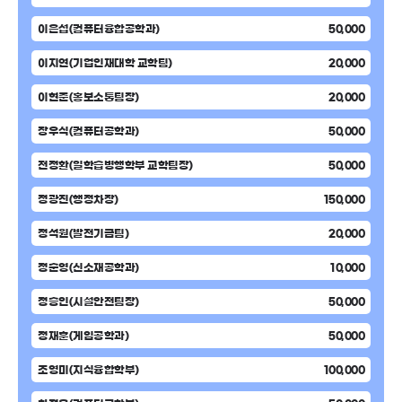
이은섭(컴퓨터융합공학과)
50,000
이지연(기업인재대학 교학팀)
20,000
이현준(홍보소통팀장)
20,000
장우식(컴퓨터공학과)
50,000
전정환(일학습병행학부 교학팀장)
50,000
정광진(행정차장)
150,000
정석원(발전기금팀)
20,000
정순영(신소재공학과)
10,000
정승인(시설안전팀장)
50,000
정재훈(게임공학과)
50,000
조영미(지식융합학부)
100,000