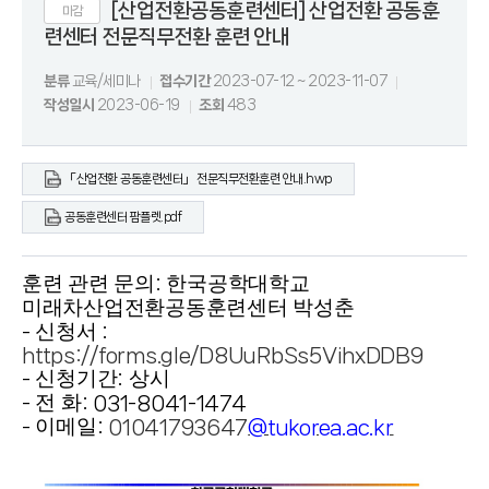
[산업전환공동훈련센터] 산업전환 공동훈
마감
련센터 전문직무전환 훈련 안내
분류
교육/세미나
접수기간
2023-07-12 ~ 2023-11-07
작성일시
2023-06-19
조회
483
「산업전환 공동훈련센터」 전문직무전환훈련 안내.hwp
공동훈련센터 팜플렛.pdf
훈련 관련 문의
한국공학대학교
:
미래차산업전환공동훈련센터 박성춘
신청서
-
:
https://forms.gle/D8UuRbSs5VihxDDB9
신청기간
상시
-
:
전 화
-
: 031-8041-1474
이메일
-
:
01041793647
@tukorea.ac.kr