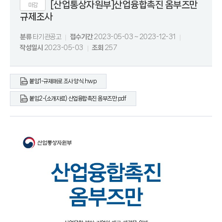
[산업통상자원부]산업융합촉진 옴부즈만
마감
규제조사
분류
타기관공고
접수기간
2023-05-03 ~ 2023-12-31
작성일시
2023-05-03
조회
257
붙임1-규제애로 조사 양식.hwp
붙임2-(소개자료) 산업융합촉진 옴부즈만.pdf