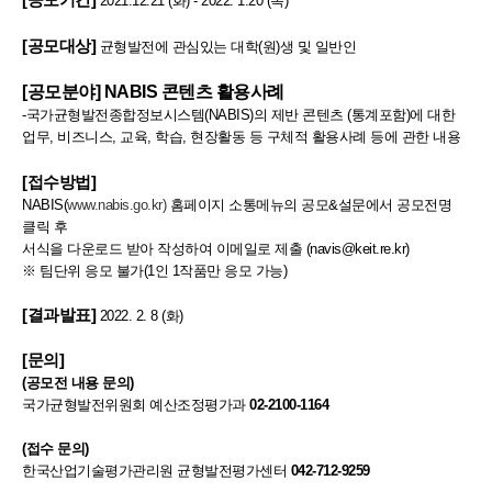
2021.12.21 (화) - 2022. 1.20 (목)
[공모대상]
균형발전에 관심있는 대학(원)생 및 일반인
[공모분야]
NABIS 콘텐츠 활용사례
-국가균형발전종합정보시스템(NABIS)의 제반 콘텐츠 (통계포함)에 대한
업무, 비즈니스, 교육, 학습, 현장활동 등 구체적 활용사례 등에 관한 내용
[접수방법]
NABIS(
www.nabis.go.kr)
홈페이지 소통메뉴의 공모&설문에서 공모전명
클릭 후
서식을 다운로드 받아 작성하여 이메일로 제출 (navis@keit.re.kr)
※ 팀단위 응모 불가(1인 1작품만 응모 가능)
[결과발표]
2022. 2. 8 (화)
[문의]
(공모전 내용 문의)
국가균형발전위원회 예산조정평가과
02-2100-1164
(접수 문의)
한국산업기술평가관리원 균형발전평가센터
042-712-9259