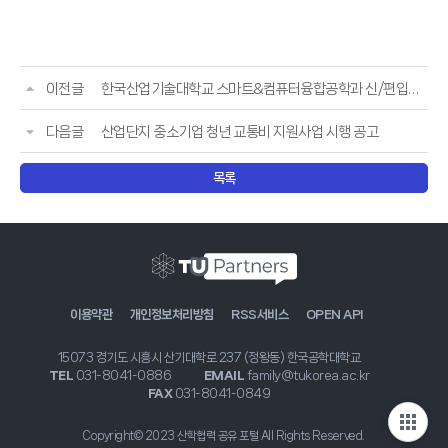
이전글
한국산업기술대학교 스마트&컴퓨터융합공학과 신/편입생 모집
다음글
산업단지 중소기업 청년 교통비 지원사업 시행 공고
목록
이용약관
개인정보처리방침
RSS서비스
OPEN API
15073 경기도 시흥시 산기대학로 237 (정왕동) 한국공학대학교
TEL
031-8041-0886
EMAIL
family@tukorea.ac.kr
FAX
031-8041-0849
Copyright© 2023 산학협력 공유 포털 All Rights Reserved.