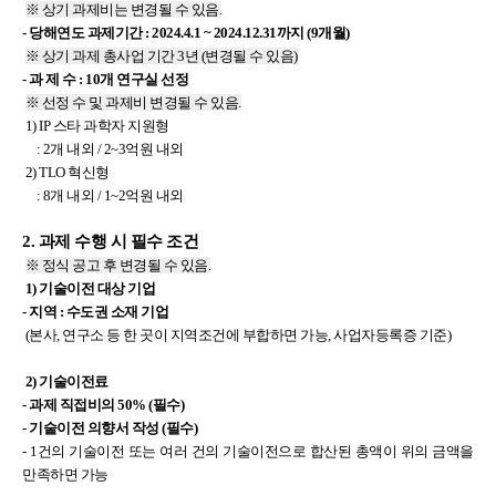
※ 상기 과제비는 변경될 수 있음.
- 당해연도
과제기간
: 2024.4.1 ~ 2024.12.31
까지
(9
개월
)
※ 상기 과제 총사업 기간 3년 (변경될 수 있음)
-
과 제 수
: 10
개 연구실
선정
※ 선정 수 및 과제비 변경될 수 있음.
1) IP 스타 과학자 지원형
: 2개 내외 / 2~3억원 내외
2) TLO 혁신형
: 8개 내외 / 1~2억원 내외
2.
과제 수행 시 필수 조건
※ 정식 공고 후 변경될 수 있음.
1)
기술이전 대상 기업
-
지역
: 수도권 소재
기업
(본사, 연구소 등 한 곳이 지역조건에 부합하면 가능,
사업자등록증 기준
)
2)
기술이전료
-
과제 직접비의
50% (
필수
)
- 기술이전 의향서 작성 (필수)
- 1건의 기술이전 또는 여러 건의 기술이전으로 합산된 총액이 위의 금액을
만족하면 가능