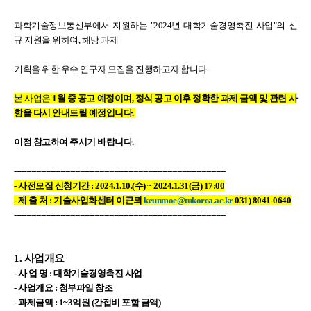
과학기술정보통신부에서 지원하는
"2024년 대학기술경영촉진 사업
"의 신
규 지원을 위하여, 해당
과제
기획을 위한
우수 연구자 모집을 진행하고자 합니다.
본 사업은
1월 중 공고 예정이며, 정식 공고 이후 정확한 과제 금액 및 관련 사
항을 다시 안내드릴 예정입니다.
이점 참고하여 주시기 바랍니다.
---------------------------------------------------------------------------------------
- 사전모집
신청기간
: 2024.1.10.(수
) ~ 2024.1.31(
금
) 17:00
-
제 출 처
:
기술사업화센터 이큰뫼
keunmoe@tukorea.ac.kr
031) 8041-0640
---------------------------------------------------------------------------------------
1.
사업개요
-
사 업 명
: 대학기술경영촉진 사업
- 사업개요 : 첨부파일 참조
-
과제금액
:
1~3억원
(
간접비 포함 금액
)