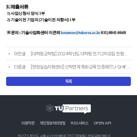
3.
제출서류
1) 사업신청서 양식 1부
2) 기술이전 기업의 [기술이전 의향서] 1부
※
문의
:
기술사업화센터 이큰뫼
keunmoe@tukorea.ac.kr
031) 8041-0640
이전글
[대학원교학팀] 2024학년도 대학원 전기 2차모집 전형일정
다음글
[현장실습지원센터] 산학연계 특화교육 인증제(TU-SHIFT+)참여기업 모집 안내
목록
이용약관
개인정보처리방침
RSS서비스
OPEN API
15073 경기도 시흥시 산기대학로 237 (정왕동) 한국공학대학교