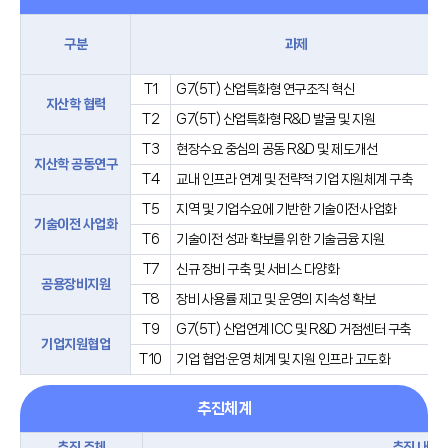
구분
과제
T1
G7(5T) 산업특화형 연구조직 혁신
지산학 협력
T2
G7(5T) 산업특화형 R&D 발굴 및 지원
T3
현장수요 중심의 공동 R&D 및 제도개선
지산학 공동연구
T4
교내 인프라 연계 및 전략적 기업 지원체계 구축
T5
지역 및 기업수요에 기반한 기술이전·사업화
기술이전 사업화
T6
기술이전 성과 확보를 위한 기술금융 지원
T7
신규 장비 구축 및 서비스 다양화
공용장비지원
T8
장비 사용률 제고 및 운영의 지속성 확보
T9
G7(5T) 산업연계 ICC 및 R&D 거점센터 구축
기업지원협업
T10
기업 협업·운영 체계 및 지원 인프라 고도화
추진체계
추진 주체
추진 내용