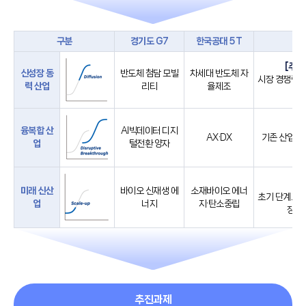
구분
경기도 G7
한국공대 5T
[주력
신성장 동
반도체 첨담 모빌
차세대 반도체 자
시장 경쟁력을
력 산업
리티
율제조
[
융복합 산
AI빅데이터 디지
AX·DX
기존 산업 간
업
털전환 양자
부
미래 신산
바이오 신재생 에
소재바이오 에너
초기 단계로 
업
너지
지·탄소중립
장 진
추진과제