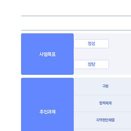
정성
사업목표
정량
구분
협력체계
추진과제
지역현안해결