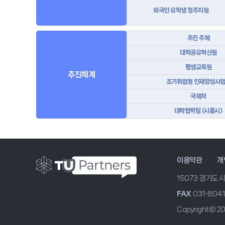
외국인 유학생 정주지원
추진 주체
대학공유혁신원
평생교육원
추진체계
조기취업형 인재양성사
국제처
대학협력팀 (시흥시)
이용약관
개
15073 경기도 
FAX
031-804
Copyright© 2