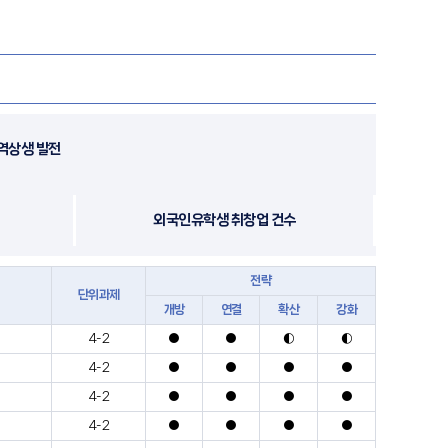
역상생 발전
외국인유학생 취창업 건수
전략
단위과제
개방
연결
확산
강화
4-2
●
●
◐
◐
4-2
●
●
●
●
4-2
●
●
●
●
4-2
●
●
●
●