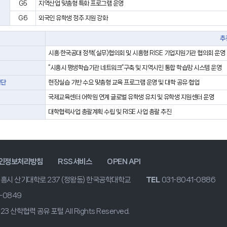
G5
지역산업 맞춤형 특화 프로그램 운영
G6
외국인 유학생 정주 지원 강화
추
시흥·한국공대 정책(실무)협의회 및 시흥형 RISE 기업지원기관 협의회 운영
“시흥시 평생학습기관 네트워크”구축 및 지역시민 통합 학습망 시스템 운영
업단
현장실습 기반 수요 맞춤형 교육 프로그램 운영 및 대학 공유·협업
국제교육센터 어학원 연계 글로벌 유학생 유치 및 유학생 지원센터 운영
대학협력사업 총괄계획 수립 및 RISE 사업 총괄 추진
인정보처리방침
RSS서비스
OPEN API
시흥시 산기대학로 237 (정왕동) 한국공학대학교
TEL
031-8041-0886
1-0849
023 산학협력 공유 포털 All Rights Reserved.