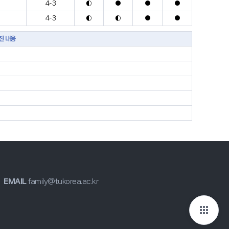
4-3
◐
●
●
●
4-3
◐
◐
●
●
진 내용
EMAIL
family@tukorea.ac.kr