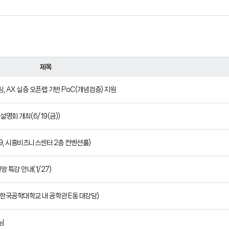
제목
팅, AX 실증 오픈랩 기반 PoC(개념검증) 지원
명회 개최(6/19(금))
9, 시흥비즈니스센터 2층 컨벤션홀)
 특강 안내(1/27)
 한국공학대학교 내 공학관 E동 대강당)
님