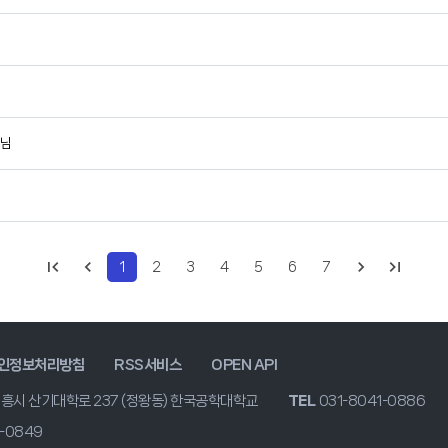
수님
1
2
3
4
5
6
7
인정보처리방침
RSS서비스
OPEN API
시흥시 산기대학로 237 (정왕동) 한국공학대학교
TEL
031-8041-0886
1-0849