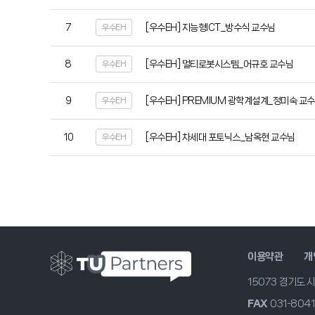
7
[우수EH] 지능형ICT_방수식 교수님
우수EH
8
[우수EH] 멀티로봇시스템_어규호 교수님
우수EH
9
[우수EH] PREMIUM 광학계설계_정미숙 교
우수EH
10
[우수EH] 차세대 포토닉스_남옥현 교수님
우수EH
이용약관
개
15073 경기도 
FAX
031-804