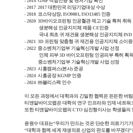
- 2014 GMP 적합인증 및 벤처기업 확인
- 2017 2017 대한민국 리딩기업대상 수상
- 2018 코스닥상장, ISO9001, ISO13485 인증
- 2020 3D바이오프린팅 인공혈관 제고 기술 특허 취득
생분해성 인공지지체 제품 CE인증
국내 최초 귀 재건용 생분해성 인공지지체 IND
- 2021
3D 프린팅 맞춤형 귀 재건용 인공지지체 소이증
- 2022 중소벤처기업부 기술혁신개발 사업 선정
인체 피부 3D 바이오프린팅 인공피부 특허 획
중소벤처기업부 기술혁신개발 사업 선정
- 2023 시흥캠퍼스(본사) 준공
- 2024 시흥공장 KGMP 인증
- 2024 ㈜블리스팩 인수
이 모든 과정에서 대학과의 긴밀한 협력은 든든한 버팀목
티앤알바이오팹은 대학의 연구 인프라와 인재 네트워
또한 티앤알바이오팹의 CTO 심진형이사는 학생들의 인
윤원수 대표는“우리가 만드는 것은 단순한 의료기기가 
“대학과 함께 세계 재생의료 산업의 판도를 바꾸겠다”